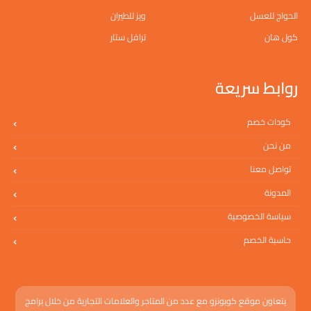
الحواج للعسل
ويز للطيران
كول هان
ترافل ستار
روابط سريعة
كودات خصم
من نحن
تواصل معنا
المدونة
سياسة الخصوصية
حاسبة الخصم
يتعاون موقع كوبونزو مع عدد من المتاجر والعلامات التجارية من خلال برامج