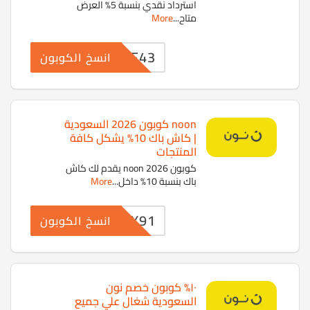
استرداد نقدي بنسبة 5% العرض
متاح
...
More
RRF43
انسخ الكوبون
noon كوبون 2026 السعودية
| كاش باك 10% يشكل كافة
المنتجات
كوبون noon 2026 يقدم لك كاش
باك بنسبة 10% داخل
...
More
MXX91
انسخ الكوبون
١٠% كوبون خصم نون
السعودية شغال علي جميع