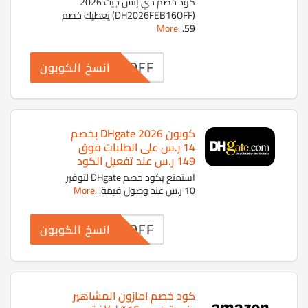
كود خصم دي إتش جيت 2026
(DH2026FEB16OFF) يعطيك خصم
More
...
59
FEB16OFF
انسخ الكوبون
كوبون DHgate 2026 بخصم
14 ر.س على الطلبات فوق
149 ر.س عند تفعيل الكود
استمتع بكود خصم DHgate لتوفير
10 ر.س عند وصول قيمة
...
More
6FEB4OFF
انسخ الكوبون
كود خصم امازون المشاهير