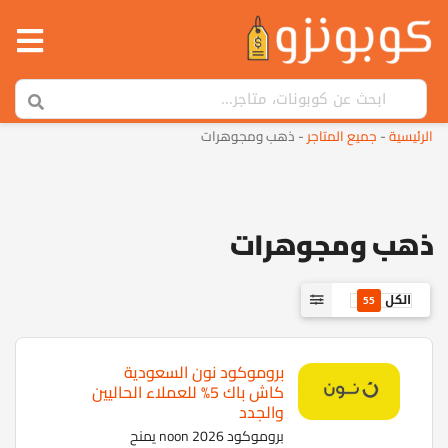
الرئيسية
-
جميع المتاجر
-
ذهب ومجوهرات
ذهب ومجوهرات
الكل
55
بروموكود نون السعودية
كاش باك 5% للعملاء الحاليين
والجدد
بروموكود noon 2026 يمنح