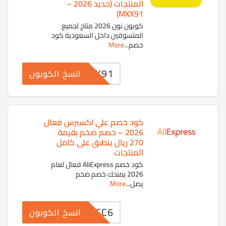
المنتجات (جديد 2026 –
MXX91)
كوبون نون 2026 متاح لجميع
المتسوقين داخل السعودية كود
خصم
...
More
MXX91
انسخ الكوبون
كود خصم علي اكسبرس فعال
2026 – خصم ضخم بقيمة
270 ريال ينطبق على كامل
المنتجات
كود خصم AliExpress فعال لعام
2026 يمنحك خصم ضخم
يصل
...
More
GCC6
انسخ الكوبون