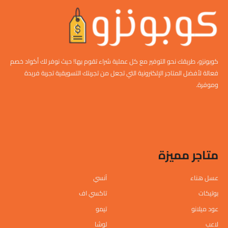
كوبونزو، طريقك نحو التوفير مع كل عملية شراء تقوم بها! حيث نوفر لك أكواد خصم
فعالة لأفضل المتاجر الإلكترونية التي تجعل من تجربتك التسويقية تجربة فريدة
وموفرة.
متاجر مميزة
عسل هناء
آنسي
بوتيكات
تاكسي اف
عود ميلانو
تيمو
لاعب
لوشا