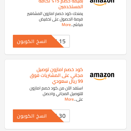
بقيمة خصم 15% لكافة
المستخدمين
يمنحك كود خصم امازون المشاهير
فرصة الحصول على تخفيض
مباشر
...
More
WEL15
انسخ الكوبون
كود خصم امازون توصيل
مجاني على المشتريات فوق
99 ريال سعودي
استفد الآن من كود خصم امازون
للتوصيل المجاني واحصل
على
...
More
WEL30
انسخ الكوبون