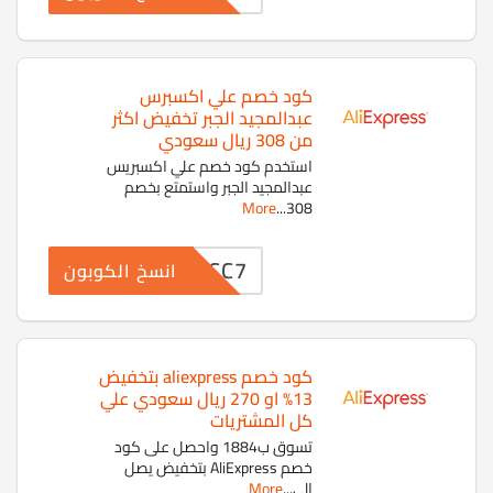
كود خصم علي اكسبرس
عبدالمجيد الجبر تخفيض اكثر
من 308 ريال سعودي
استخدم كود خصم علي اكسبريس
عبدالمجيد الجبر واستمتع بخصم
More
...
308
GCC7
انسخ الكوبون
كود خصم aliexpress بتخفيض
13% او 270 ريال سعودي علي
كل المشتريات
تسوق ب1884 واحصل على كود
خصم AliExpress بتخفيض يصل
إلى
...
More