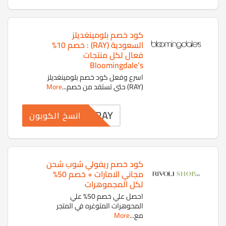
كود خصم بلومينغديلز
السعودية (RAY) : خصم 10%
فعال لكل منتجات
Bloomingdale’s
اسرع وفعل كود خصم بلومينغديلز
(RAY) حتي تستفد من خصم
...
More
RAY
انسخ الكوبون
كود خصم ريفولي شوب شحن
مجاني الامارات + خصم 50%
لكل المجموهرات
احصل علي خصم 50% علي
المحوهرات المتوغره في المتجر
مع
...
More