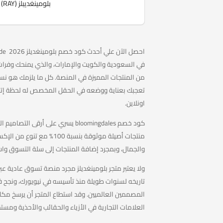
بلومينغديبلز (RAY) الجديد،
من المنتجات المميزة في المنصة. كل ما يلزمك هو نسخ
تعجبك بعناية ووضعه في الحقل المخصص له لحظة إتمام
اونلاين.
كود خصم bloomingdales يسري على 
منتجات أصيلة موثوقة بنسبة
والجمال، وبمجرد إضافة المنتجات إلى سلة التسوق واست
ولا يعتبر متجر بلومينغديلز مجرد منصة تسوق عادية عبر
تاريخه لسنوات طويلة منذ تأسيسه في نيويورك، ونجح ف
المصممين العالميين. وقد استطاع المتجر أن يرسخ مك
العلامات التجارية في الأزياء والحقائب والأحذية ومست