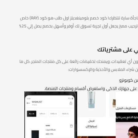
إن كانت هذه أولى زياراتك لعالم بلومينغديلز، فثمة مفاجأة سارة تنتظرك! كود خصم بلومينغديلز اول طلب هو كود (RAY) خاص
بالعملاء الجدد، تستطيع من خلاله الحصول على مزايا وترحيب مميز يجعل أول تجربة تسوق لك أوفر وأسهل بخصم يصل إلي 25%
ي على مشترياتك
ينغديلز 2026 سهل وسريع بدون أي تعقيدات، ويمنحك تخفيضات رائعة على كل منتجات المتجر. كل ما
 شراء الملابس والأحذية والإكسسوارات:
ن كوبونزو
ق على جهازك الذكي واستعرض أقسام ومنتجات المنصة.