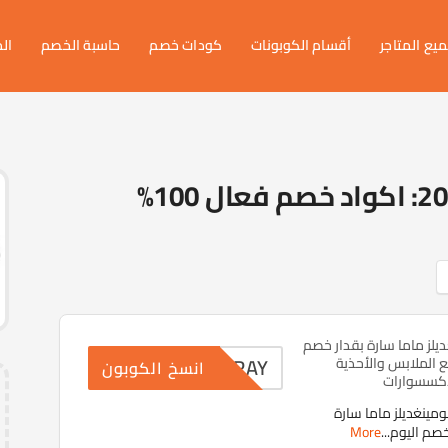
يع المتاجر
أقسام الكوبونات
كودات خصم
حاسبة الخصم
ال
كود خصم بلومينغديلز 2026: اكواد خصم فعال 100%
يلز ماما سارة بقدار خصم
RAY
ع الملابس والأحذية
انسخ الكوبون
إكسسوارات
ينغديلز ماما سارة
More
...