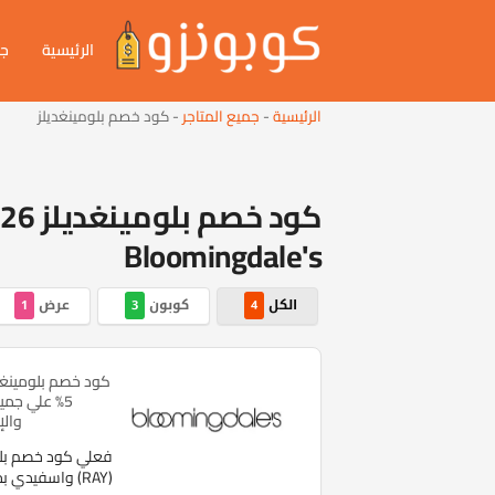
الرئيسية
جم
الرئيسية
-
جميع المتاجر
-
كود خصم بلومينغديلز
Bloomingdale's
الكل
كوبون
عرض
1
3
4
كود خصم بلومينغد
5% علي جمي
وال
فعلي كود خصم بلوم
(RAY) واسفيدي بخصم اليوم