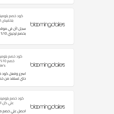
كود خصم بلومين
بتخفيض 10% على أول طلب
سجل اآن في موقع 
بخصم ترحيبي 10% علي
خص
le’s
حتي تستفد من خ
علي كل ال
احصل علي خصم م