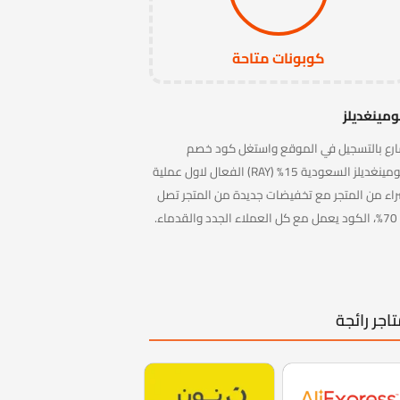
كوبونات متاحة
ومينغديلز
رع بالتسجيل في الموقع واستغل كود خصم
بلومينغديلز السعودية 15% (RAY) الفعال لاول عملية
اء من المتجر مع تخفيضات جديدة من المتجر تصل
د والقدماء.
اجر رائجة