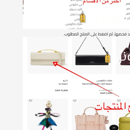
د فحصها، ثم اضغط على المنتج المطلوب.