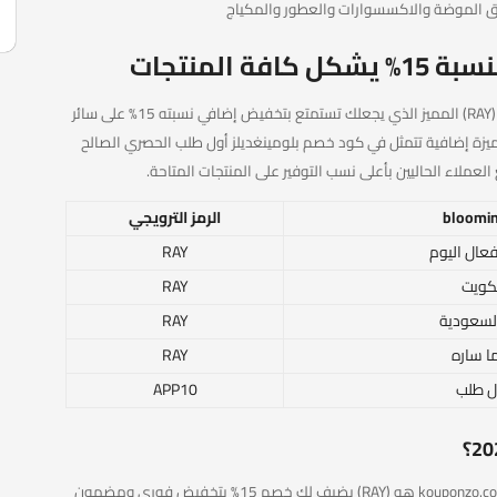
لا تتردد وسارع في تفعيل كود خصم بلومينغديلز 2026 (RAY) المميز الذي يجعلك تستمتع بتخفيض إضافي نسبته 15% على سائر
ميزة إضافية تتمثل في كود خصم بلومينغديلز أول طلب الحصري الصالح
عملاء الحاليين بأعلى نسب التوفير على المنتجات المتاحة.
الرمز الترويجي
RAY
لكويت
RAY
RAY
ا ساره
RAY
ل طلب
APP10
أقوي وأجدد كود خصم بلومينغديلز متوفر اليوم في kouponzo.com هو (RAY) يضيف لك خصم 15% بتخفيض فوري ومضمون