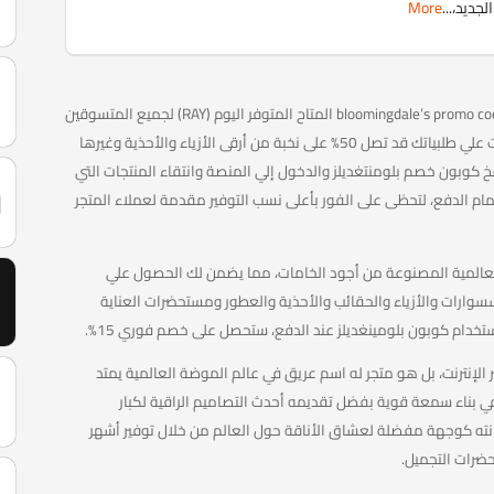
More
...
احصل الآن علي أحدث كود خصم بلومينغديلز 2026 bloomingdale’s promo code المتاح المتوفر اليوم (RAY) لجميع المتسوقين
في السعودية والكويت والإمارات، والذي يمنحك وفرات علي طلبياتك قد تصل 50% على نخبة من أرقى الأزياء والأحذية وغيرها
 كوبون خصم بلومنتغديلز والدخول إلي المنصة وانتقاء المنتجات التي
 الدفع، لتحظى على الفور بأعلى نسب التوفير مقدمة لعملاء المتجر
أرقى التصاميم العالمية المصنوعة من أجود الخامات، مما يضمن لك الحصول علي
 100% مع تنوع من الإكسسوارات والأزياء والحقائب والأحذية والعطور ومستحضرات العناية
خدام كوبون بلومينغديلز عند الدفع، ستحصل على خصم فوري 15%.
 الإنترنت، بل هو متجر له اسم عريق في عالم الموضة العالمية يمتد
ي بناء سمعة قوية بفضل تقديمه أحدث التصاميم الراقية لكبار
انته كوجهة مفضلة لعشاق الأناقة حول العالم من خلال توفير أشهر
حضرات التجميل.