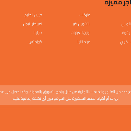
جر مميزة
ماركات
طيران الخليج
لأواني
ناتشورال كير
امريكان ايجل
رشوف
لوزان للعبايات
دار لينا
 كراي
مياه تانيا
كوزمتس
 عدد من المتاجر والعلامات التجارية من خلال برامج التسويق بالعمولة، وقد نحصل على عمو
الروابط أو أكواد الخصم المنشورة على الموقع دون أي تكلفة إضافية عليك.