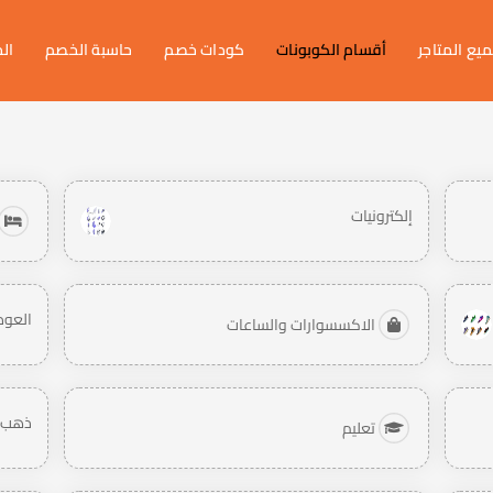
يع المتاجر
أقسام الكوبونات
كودات خصم
حاسبة الخصم
ال
إلكترونيات
العود 
الاكسسوارات والساعات
ذهب 
تعليم