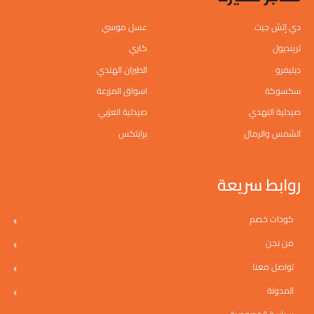
دي إتش جيت
عسل موسي
ترينديول
كاري
ديليفرو
الطيران الهندي
سكسوكة
اسواق المزرعة
صيدلية النهدي
صيدلية العزبي
الشمس والرمال
برايتكس
روابط سريعة
كودات خصم
من نحن
تواصل معنا
المدونة