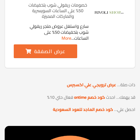
خصومات ريفولي شوب بتخفيضات
50% على الساعات السويسرية
والماركات المميزة
سارع واستغل عروض متجر ريفولي
شوب بتخفيضات 50% على
الساعات
...
More
عرض الصفقة
ذات صلة…
عرض ترويجي علي اكسبرس
قد يهمك… احدث
كود خصم ontime
فعال حتي 10%
احصل علي…
كود خصم الماجد للعود السعودية