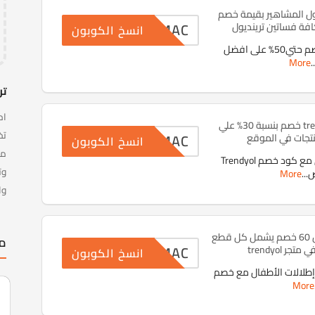
ول المشاهير بقيمة خصم
SUMAC
انسخ الكوبون
احصل الآن على خصم حتي50% على افضل
More
..
تر
كود خصم trendyol خصم بنسبة 30% علي
SUMAC
نتجات في الموقع
انسخ الكوبون
مس
جرب متعة التسوق مع كود خصم Trendyol
وت
ض
...
More
وا
كود خصم ترينديول 60 خصم يشمل كل قطع
مت
SUMAC
جر trendyol
انسخ الكوبون
طلالات الأطفال مع خصم
More