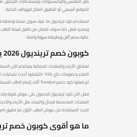
مثل الملابس والإكسسوارات ومستحضرات التجميل. هذا
الموقع الرسمي أو التطبيق المتاح للهواتف الذكية.
لاستخدام كود ترينديول ما عليك سوى نسخه ولصقه في 
وبمجرد فعل ذلك سوف تتمكن من تقليل قيمة الطلب
عالية بسعر أقل وبطريقة سهلة وآمنة.
كوبون خصم ترينديول 2026 يوفر خصم ٥٠٪ لأحدث تشكيلات الأزياء
لعشاق الأزياء والمنتجات الجمالية يمكنكم الآن الا
المتجر بخصومات حتي 50%. اكتشفوا 
ثم فعلوا كود خصم Trendyol أثناء إتمام الطلب للاستفادة من العروض المتجددة والتخفيضات المتوفرة على مختلف الأقسام.
فعل الآن كود ترينديول للحصول على عروض قوية وتخفي
الجدد الاستفادة من عروض الطلب الأول عبر تطبيق Trendyol للحصول على توفير إضافي عند إتمام أول عملية شراء.
ما هو أقوى كوبون خصم ترينديول 2026 في 