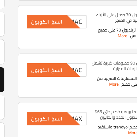
كود خصم ترينديول 70 يعمل علي الأزياء
SUMAC
لية في المتجر
انسخ الكوبون
استخدم كود خصم ترينديول 70 على جميع
ابس
...
More
كود خصم ترينديول 90 خصومات كبيرة تشمل
SUMAC
زمات المنزلية
انسخ الكوبون
مستلزمات المنزلية من
More
...
كود خصم trendyol برومو خصم حتي 65%
SUMAX
ديول الجدد والحاليين
انسخ الكوبون
بادر في نسخ كود خصم trendyol واستفيد
Mor