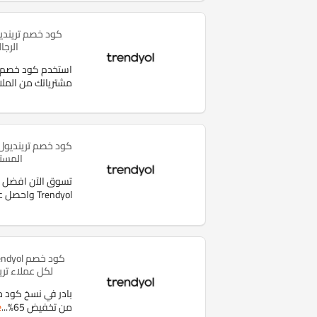
الرجا
مشترياتك من المل
المستل
تسوق الآن افضل ال
Trendyol واحصل على خصم
لكل عملاء ترين
من تخفيض 65%
...
e