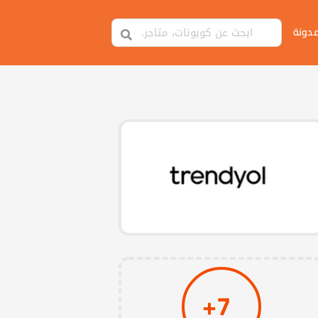
مدونة
7+