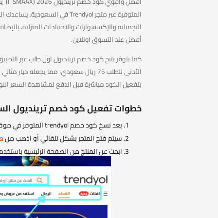
أفضل 
المتوفرة عبر متجر Trendyol في ا
التجميلية والإكسسوارات والاحتياجات المنزلية، بالإض
أفضل عند التسوق اونلاين.
الأدنى للطلب 75 ريال سعودي، مما يجعله خ
بتفعيل الكود مباشرة قبل الدفع لمشاهدة السعر النهائي بعد ا
خطوات تفعيل كود خصم ترينديول الس
بعد نسخ كود خصم trendyol المتوفر في موقع كوبونزو.
سيتم فتح المتجر بشكل تلقائي أو اذهب من
هن
ابحث عن المنتج من الصفحة الرئيسية باستخدم 