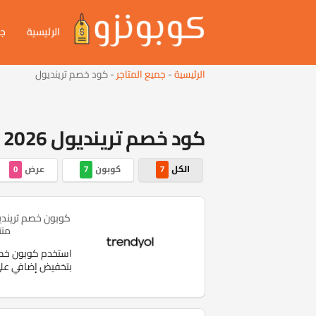
الرئيسية
جم
الرئيسية
-
جميع المتاجر
-
كود خصم ترينديول
كود خصم ترينديول 2026 | احدث كوبونات trendyol حتى 60%
الكل
كوبون
عرض
0
7
7
منت
بتخفيض إضافي عل