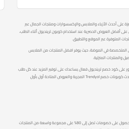
حك تخفيضات مميزة على أحدث الأزياء والملابس والإكسسوارات ومنتجات الجمال عبر
واحصلي على أفضل العروض الحصرية عند استخدام كوبون ترينديول أثناء الطلب،
جات المتوفرة عبر الموقع والتطبيق.
ني المتخصصة في الموضة، حيث يوفر افضل المنتجات من الملابس
ل والمنتجات المنزلية.
ور على كود خصم ترينديول فعال يساعدك على توفير المزيد عند كل طلب
أمر مهم، لذلك نحرص في kouponzo.com على توفير أحدث كوبونات خصم Trendyol المجربة والعروض المتاحة أول بأول
كوبون خصم ترينديول 2026 هو رمز ترويجي يتيح لك الحصول على خصومات تصل إلى 80% على مجموعة واسعة من المنتجات