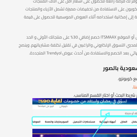
وأقوي كود خصم ترينديول 2026 (ITSMAAX) يوفر لك فرصة رائعة للحصول على أسعار أقل على آلاف المنتجات
لسعودية. يساعدك الكوبون على الاستفادة من تخفيضات مميزة تشمل الأزياء والمنتجات
افة إلى إمكانية استخدامه أثناء العروض الموسمية للحصول على قيمة
كما يتوفر يتيح كود خصم ترينديول اول طلب عبر التطبيق أو الموقع ITSMAAX خصم إضافي 30% على منتجاتك الأولي و الحد
يار مثالي لمحبي التسوق الإلكتروني والراغبين في تقليل تكلفة مشترياتهم. وينصح
لخصم والاستفادة من أحدث عروض Trendyol المتجددة.
عودية بالصور
ا
.
شريط البحث أو اختار القسم المناسب.