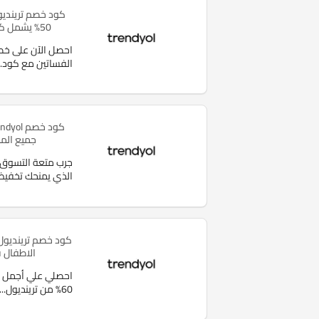
كود خصم تريندي
50% يشمل كافة فساتين ترينديول
الفساتين مع كود
.
جميع الم
الذي يمنحك تخفي
الاطفال في مت
احصلي علي أجمل إ
60% من ترينديول
...