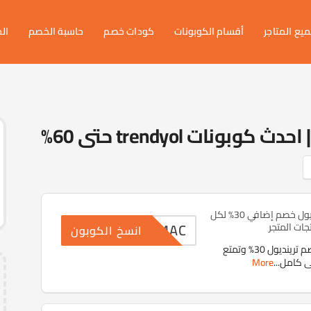
يع المتاجر
أقسام الكوبونات
كودات خصم
حاسبة الخصم
ال
كوبون خصم ترينديول خصم إضافي 30% لكل
SUMAC
جات المتجر
انسخ الكوبون
استخدم كوبون خصم ترينديول 30% وتمتع
ى كامل
...
More