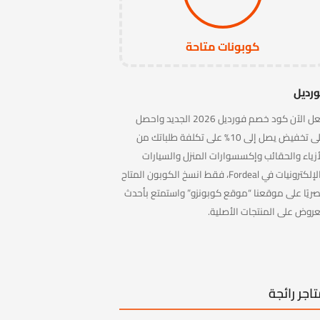
كوبونات متاحة
رديل
فعل الآن كود خصم فورديل 2026 الجديد واحصل
على تخفيض يصل إلى 10% على تكلفة طلباتك من
أزياء والحقائب وإكسسوارات المنزل والسيارات
والإلكترونيات في Fordeal، فقط انسخ الكوبون المتاح
ريًا على موقعنا “موقع كوبونزو” واستمتع بأحدث
عروض على المنتجات الأصلية.
اجر رائجة