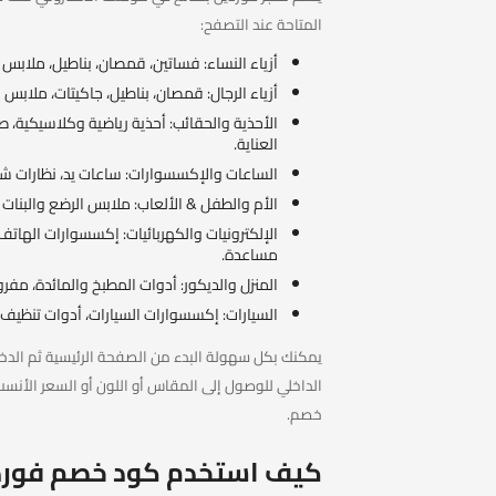
المتاحة عند التصفح:
أزياء النساء: فساتين، قمصان، بناطيل، ملابس
أزياء الرجال: قمصان، بناطيل، جاكيتات، ملابس ر
الأحذية والحقائب: أحذية رياضية وكلاسيكية، 
العناية.
الساعات والإكسسوارات: ساعات يد، نظارات شم
الأم والطفل & الألعاب: ملابس الرضع والبنات و
الإلكترونيات والكهربائيات: إكسسوارات الهاتف
مساعدة.
المنزل والديكور: أدوات المطبخ والمائدة، مفرو
السيارات: إكسسوارات السيارات، أدوات تنظيف 
يمكنك بكل سهولة البدء من الصفحة الرئيسية ثم الدخو
الداخلي للوصول إلى المقاس أو اللون أو السعر الأن
خصم.
كيف استخدم كود خصم فورد