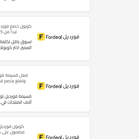
كوبون خصم فورديل
تبدأ من 15% وتصل إلى 80%
تسوق باقل تكلفة
المميز، اختر كوبونك
فعل قسيمة فورد
ا
قسيمة فورديل توف
آلاف المنتجات في
.
مضمون على كل ا