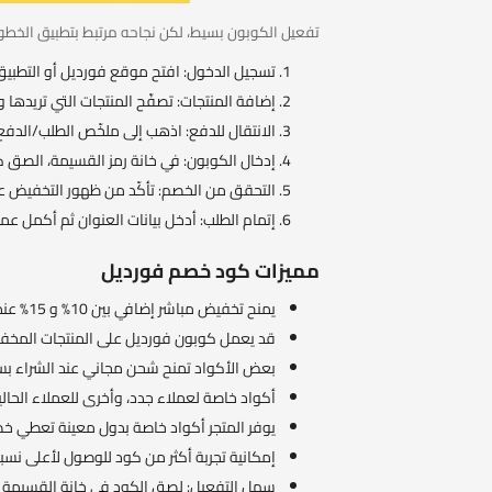
تفعيل الكوبون بسيط، لكن نجاحه مرتبط بتطبيق الخطوات
تسجيل الدخول: افتح موقع فورديل أو التطب
إضافة المنتجات: تصفّح المنتجات التي تريدها 
الانتقال للدفع: اذهب إلى ملخّص الطلب/الدفع
إدخال الكوبون: في خانة رمز القسيمة، الصق كود خصم فورديل 
التحقق من الخصم: تأكّد من ظهور التخفيض على
إتمام الطلب: أدخل بيانات العنوان ثم أكمل عمل
مميزات كود خصم فورديل
يمنح تخفيض مباشر إضافي بين 10% و 15% عند تفعيل كود فورديل في صفحة الدفع.
قد يعمل كوبون فورديل على المنتجات المخفض
بعض الأكواد تمنح شحن مجاني عند الشراء بس
أكواد خاصة لعملاء جدد، وأخرى للعملاء الحالي
يوفر المتجر أكواد خاصة بدول معينة تعطي خ
إمكانية تجربة أكثر من كود للوصول لأعلى نس
سهل التفعيل: لصق الكود في خانة القسيمة