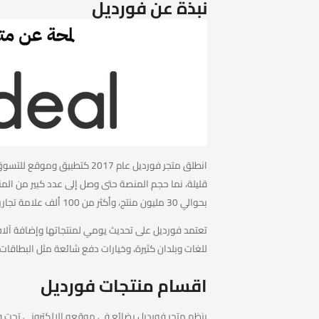
نبذة عن فورديل
انطلق متجر فورديل عام 2017 كت
قليلة، نما حجم المنصة حتى وصل إلى عدد كبير من الم
بحوالي 30 مليون منتج، وأكثر من 100 ألف علامة تجارية، إلى جانب ملايين المستخدمين المسجلين.
تعتمد فورديل على تحديث يومي لمنتجاتها وإضافة آلاف 
للغات وبلدان كثيرة، وخيارات دفع شائعة مثل البطاقات 
اقسام منتجات فورديل
ينظم متجر فورديل بضائع في موقعه الالكتروني تحت فئ