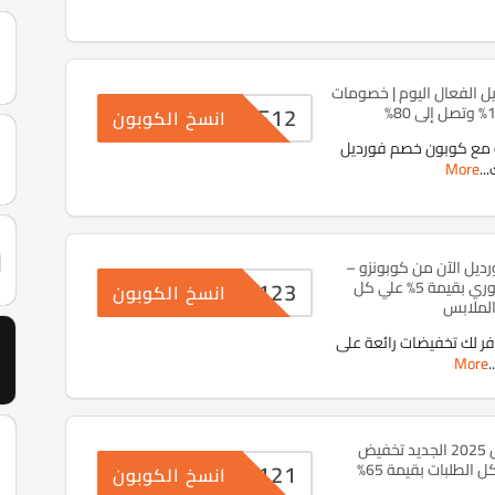
 الفعال اليوم | خصومات
ACF12
انسخ الكوبون
 مع كوبون خصم فورديل
More
...
يل الآن من كوبونزو –
ACX123
وتمتع بخصم فوري بقيمة 5% علي كل
انسخ الكوبون
لملابس
ر لك تخفيضات رائعة على
More
..
كوبون فورديل 2025 الجديد تخفيض
ACX121
لطلبات بقيمة 65%
انسخ الكوبون