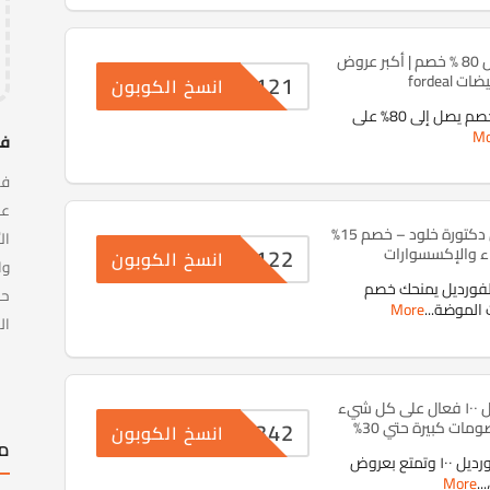
كود خصم فورديل 80 % خصم | أكبر عروض
ACX121
 fordeal
انسخ الكوبون
بادر للحصول علي خصم يصل إلى 80% على
Mo
فو
كود خصم فورديل دكتورة خلود – خصم 15%
ال
ACX122
اء والإكسسوارات
انسخ الكوبون
لفورديل يمنحك خصم
حص
 الموضة
...
More
ال
كود خصم فورديل ١٠٠ فعال على كل شيء
ACX342
مات كبيرة حتي 30%
انسخ الكوبون
مت
انسخ كود خصم فورديل ١٠٠ وتمتع بعروض
More
...