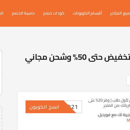
يع المتاجر
أقسام الكوبونات
كودات خصم
حاسبة الخصم
ال
كود خصم فورديل 2026 | تخفيض حتى 50% وشحن مجاني
كود خصم فورديل لأول طلب | وفر 20% على
ASD21
ياتك من المتجر
انسخ الكوبون
جربة لك مع فورديل،
M