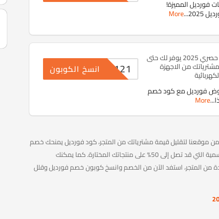
ات فورديل المميزة!
 2025
...
More
كود خصم فورديل حصري 2025 يوفر لك حتى
ADZ121
 مشترياتك من الاجهزة
انسخ الكوبون
لكهربائية
وض فورديل مع كود خصم
ا
...
More
 تفوت فرصة الحصول على كود خصم فورديل 2026 من موقعنا لتقليل قيمة مشترياتك من المتجر، كود فورديل يمنحك خصم
يصل إلى 15% ويمكن دمج الكوبون مع العروض الموسمية التي قد تصل إلى 50% على منتجاتك المختارة. كما يمكنك
ة من المتجر، استفد الآن من الخصم وانسخ كوبون خصم فورديل وقلل