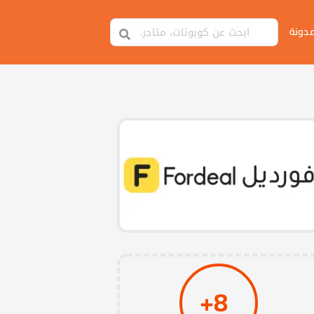
مدونة
8+