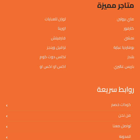
متاجر مميزة
ماي بروتين
لوزان للعبايات
كارفور
اورينا
نمشي
فارفيتش
بوفارديا عباية
ترافيل وينجز
بلندز
تكتس دوت كوم
باريس غاليري
اكس او اكس او
روابط سريعة
كودات خصم
من نحن
تواصل معنا
المدونة