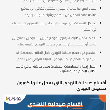
قم بنسخ رمز ترويجي النهدي المتوفر في كوبونزو
(RVJE).
بمجرد نسخ رمز كوبون النهدي، ستنتقل تلقائي إلى موقع
nahdionline لتتمكن من التصفح وشراء منتجاتك بسرعة.
ضع كل المنتجات التي تريد شرائها داخل سلة التسوق الخاصة بك
في المتجر.
بعد ما تكمل طلبك، سيقترح الموقع خيارين — توصيل المنتج إلى
منزلك أو الاستلام من أحد فروع صيدلية النهدي القريبة منك.
استخدم كود خصم صيدلية النهدي داخل الخانة المخصصة، ثم
تأكيد ليظهر التخفيض مباشرة على المبلغ النهائي قبل الدفع.
أكمل إدخال المعلومات المطلوبة وحدد طريقة الدفع لتأكيد
الطلب، لإتمام عملية الشراء.
أقسام صيدلية النهدي التي يعمل عليها كوبون
تخفيض النهدي