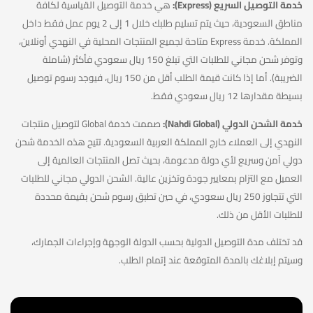
خدمة التوصيل السريع (Express):
هي خدمة التوصيل القياسية لكافة
مناطق السعودية، حيث يتم تسليم طلبك خلال 1 إلى 2 يوم عمل فقط داخل
المملكة. خدمة Express متاحة لجميع المنتجات المحلية في النهدي أونلاين،
وتوفر شحن مجاني للطلبات التي تبلغ 150 ريال سعودي فأكثر (شاملة
الضريبة). أما إذا كانت قيمة الطلب أقل من 150 ريال، فيوجد رسوم توصيل
بسيطة مقدارها 12 ريال سعودي فقط.
خدمة الشحن الدولي (Nahdi Global):
صممت خدمة Global لتوصيل منتجات
النهدي إلى العملاء خارج المملكة العربية السعودية. تتيح هذه الخدمة شحن
دولي آمن وسريع لأي دولة مدعومة، بحيث تصل المنتجات العالمية إلى
العميل مع التزام بمعايير جودة وتخزين عالية. الشحن الدولي مجاني للطلبات
التي تتجاوز 250 ريال سعودي، في حين تطبق رسوم شحن بقيمة محددة
للطلبات الأقل من ذلك.
قد تختلف مدة التوصيل الدولية بحسب الدولة الوجهة وإجراءات الجمارك،
وسيتم إبلاغك بالمدة المتوقعة عند إتمام الطلب.