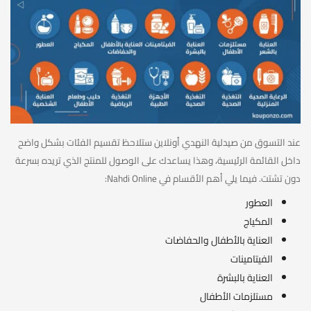
عند التسوق من صيدلية النهدي أونلاين ستلاحظ تقسيم الفئات بشكل واضح
داخل القائمة الرئيسية، وهذا يساعدك على الوصول للمنتج الذي تريده بسرعة
دون تشتت. فيما يلي أهم الأقسام في Nahdi Online:
العطور
المكياج
العناية بالأطفال والحفاضات
الفيتامينات
العناية بالبشرة
مستلزمات الأطفال