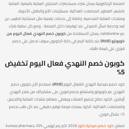
المنصة الإلكترونية يمكن شراء مستحضرات المكياج، العناية بالبشرة، العناية
بالشعر، العطور، المكملات الغذائية، مستلزمات الأم والطفل، الأدوية،
ومنتجات العناية الشخصية، إضافة إلى خدمات رقمية مثل استشارة الطبيب عن
بُعد وخدمة اسأل الصيدلي عند توفرها داخل المنصة. . ومع كل عملية شراء
عبر nahdionline، يمكن الاستفادة من
كوبون خصم النهدي فعال اليوم من
كوبونزو (RVJE)
عند كتابة الرمز في خانة الكوبون سوف تحصل علي خصم
فوري علي قيمة طلبك.
كوبون خصم النهدي فعال اليوم تخفيض
5%
كود خصم صيدلية النهدي الفعال اليوم
(RVJE)،
استخدم الآن كوبون خصم
النهدي عبر كوبونزو واستمتع بخصم فوري على مشترياتك من متجر النهدي
أونلاين. الكود صالح لجميع العملاء ويغطي معظم منتجات العناية والتجميل
والمكملات الغذائية، الكود يمنحك فرصة توفير حقيقي عند كل طلب بخصم
5٪ بشكل فوري.
تصفح:
كود خصم صيدلية كنوز
2026 اكبر رمر ترويجي kunooz pharmacy 20%