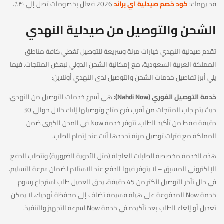
قد يهمك:
كود خصم صيدلية اي براند
2026 فعال بخصومات تصل إلي ٣٠٪.
الشحن والتوصيل من صيدلية النهدي
تقدم صيدلية النهدي خيارات مرنة وسريعة للتوصيل تغطي كافة مناطق
المملكة العربية السعودية، مع إمكانية الشحن الدولي لبعض المنتجات. فيما
يلي أبرز تفاصيل خدمات الشحن والتوصيل لدى النهدي أونلاين:
خدمة التوصيل الفوري (Nahdi Now):
هي أسرع خدمات التوصيل من النهدي،
حيث يتم جلب المنتجات من أقرب فرع متاح وتوصيلها إلىك خلال حوالي 30
دقيقة فقط من تأكيد الطلب. تتوفر خدمة Now في المدن الكبرى ضمن
المملكة مع فترات توصيل مرنة تحددها أنت عند إتمام الطلب.
هذه الخدمة مخصصة للطلبات العاجلة (مثل الأدوية الضرورية) وتتطلب الدفع
الإلكتروني المسبق – لا يتوفر فيها الدفع عند الاستلام لضمان سرعة التسليم.
في حال تأخر التوصيل لأكثر من 45 دقيقة، يحق للعميل طلب استرجاع رسوم
خدمة Now المدفوعة على هيئة قسيمة تضاف إلى محفظة نُهديك. لا يمكن
تعديل أو إلغاء الطلب بعد تأكيده في خدمة Now لسرعة التجهيز والتنفيذ.