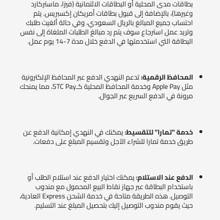
بطاقات مدى المحلية أو البطاقات الائتمانية (فيزا، ماستركارد
وغيرها)، بالإضافة إلى قبول بطاقات أمريكان إكسبريس. يتم
احتساب جميع المبالغ بالريال السعودي، وفي حالة ألغيت طلبك
وتريد عمل استرجاع سوف يتم رد مبالغ الطلبات الملغاة إلى نفس
البطاقة التي استخدمتها في الدفع خلال مدة 7-14 يوم عمل.
المحافظ الرقمية:
تدعم النهدي الدفع عبر المحافظ الإلكترونية
مثل Apple Pay وخدمة المحافظ المحلية كـSTC Pay، مما يمنحك
مرونة في الدفع السريع عبر الجوال.
خدمة “تمارا” للتقسيط:
يمكنك في النهدي إمكانية الدفع عن
طريق خدمة تمارا للشراء الآجل وتقسيم المبلغ على دفعات.
الدفع عند الاستلام:
يمكنك اختيار الدفع عند استلام الطلب أو
باستخدام البطاقة عبر جهاز نقاط البيع المحمول مع مندوب
التوصيل. هذه الطريقة متاحة في خدمة الشحن Express العادية،
حيث يقوم مندوب التوصيل إليك بتحصيل المبلغ عند التسليم.