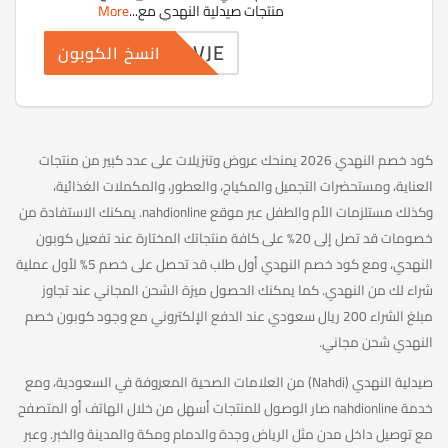
منتجات صيدلية النهدي مع
...
More
RVJE
انسخ الكوبون
كود خصم النهدي 2026 يمنحك عروض وتنزيلات على عدد كبير من منتجات
العناية، ومستحضرات التجميل والمكياج، والعطور، والمكملات الغذائية،
وكذلك مستلزمات الأم والطفل عبر موقع nahdionline. يمكنك الاستفادة من
خصومات قد تصل إلى 20% على كافة منتجاتك المختارة عند تفعيل كوبون
النهدي، ومع كود خصم النهدي أول طلب قد تحصل على خصم 5% لأول عملية
شراء لك من النهدي. كما يمكنك الحصول ميزة الشحن المجاني عند تجاوز
مبلغ الشراء 200 ريال سعودي عند الدفع الإلكتروني مع وجود كوبون خصم
النهدي شحن مجاني.
صيدلية النهدي (Nahdi) من العلامات الصحية المعروفة في السعودية، ومع
خدمة nahdionline صار الوصول للمنتجات أسهل من خلال الهاتف أو المتصفح
مع توصيل داخل مدن مثل الرياض وجدة والدمام ومكة والمدينة والخبر. وعبر