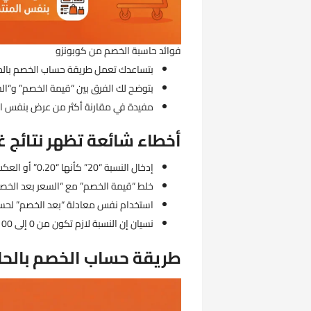
فوائد حاسبة الخصم من كوبونزو
بتساعدك تعمل طريقة حساب الخصم بالح
بتوضح لك الفرق بين “قيمة الخصم” و“الس
مفيدة في مقارنة أكثر من عرض بنفس ال
أخطاء شائعة تظهر نتائج غ
إدخال النسبة “20” كأنها “0.20” أو العكس.
خلط “قيمة الخصم” مع “السعر بعد الخصم
استخدام نفس معادلة “بعد الخصم” لحسا
نسيان إن النسبة لازم تكون من 0 إلى 100.
طريقة حساب الخصم بالحا