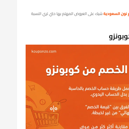
نون السعودية
شيك على العروض المهتم بها حتي تري النسبة
بونزو