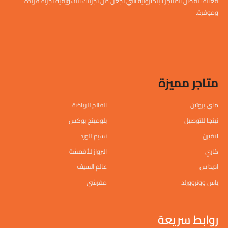
فعالة لأفضل المتاجر الإلكترونية التي تجعل من تجربتك التسويقية تجربة فريدة
وموفرة.
متاجر مميزة
ماي بروتين
الفالح للرياضة
نينجا للتوصيل
بلومينج بوكس
لافيرن
نسيم للورد
كاري
البرواز للأقمشة
اديداس
عالم السيف
ياس ووتروورلد
مفرشي
روابط سريعة