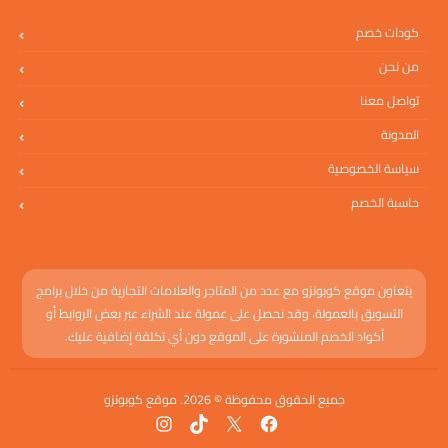
كودات خصم
من نحن
تواصل معنا
المدونة
سياسة الخصوصية
حاسبة الخصم
يتعاون موقع كوبونزو مع عدد من المتاجر والعلامات التجارية من خلال برامج
التسويق بالعمولة، وقد نحصل على عمولة عند الشراء عبر بعض الروابط أو
أكواد الخصم المنشورة على الموقع دون أي تكلفة إضافية عليك.
جميع الحقوق محفوظة © 2026. موقع كوبونزو
فيسبوك
إكس
تيك توك
إنستجرام