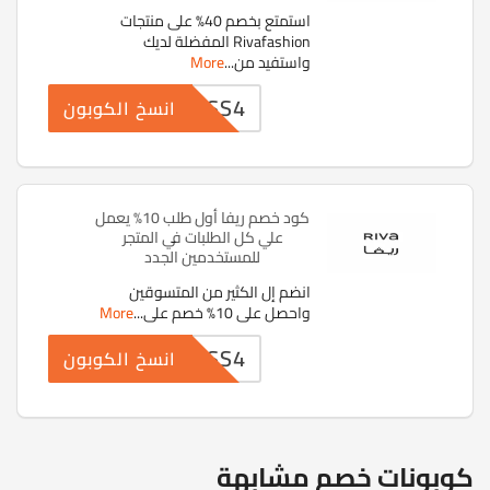
استمتع بخصم 40% على منتجات
Rivafashion المفضلة لديك
واستفيد من
...
More
RSS4
انسخ الكوبون
كود خصم ريفا أول طلب 10% يعمل
علي كل الطلبات في المتجر
للمستخدمين الجدد
انضم إل الكثير من المتسوقين
واحصل على 10% خصم على
...
More
RSS4
انسخ الكوبون
كوبونات خصم مشابهة