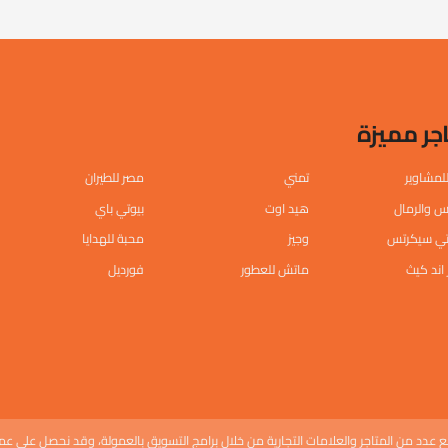
جر مميزة
للمشاوير
تمني
مصر للطيران
 والرمال
هيد اوت
بيوتي باي
وتي سيكرتس
وجيز
محبة للهدايا
 اند كيث
ماتش للعطور
فورديل
 عدد من المتاجر والعلامات التجارية من خلال برامج التسويق بالعمولة، وقد نحصل على عمو