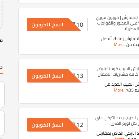
للمفارش | كوبون فوري
Z10
مية خصم 40% علي العطور والفواحات
انسخ الكوبون
العطرية
للمفارش يمنحك أفضل
مف
وعة من
...
More
مت
رش الحبيب كود تخفيض
Z13
انسخ الكوبون
الحبيب الجديد من
35%
...
More
لحبيب وعد التركي حتي
Z12
انسخ الكوبون
 التركي الخاص بمفارش