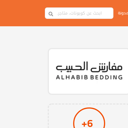
مدونة
6+