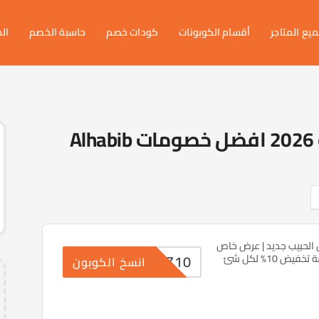
يع المتاجر
أقسام الكوبونات
كودات خصم
حاسبة الخصم
ال
كود خصم مفارش الحبيب 2026 افضل خصومات Alhabib
لحبيب جديد | عرض خاص
Z10
يض 10% لكل شئ
انسخ الكوبون