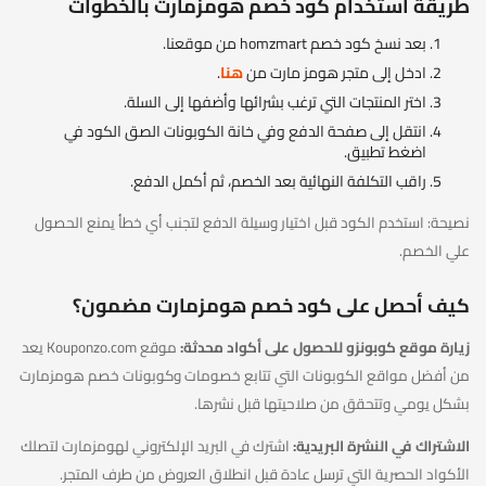
طريقة استخدام كود خصم هومزمارت بالخطوات
بعد نسخ كود خصم homzmart من موقعنا.
ادخل إلى متجر هومز مارت من
هنا
.
اختر المنتجات التي ترغب بشرائها وأضفها إلى السلة.
انتقل إلى صفحة الدفع وفي خانة الكوبونات الصق الكود في
اضغط تطبيق.
راقب التكلفة النهائية بعد الخصم، ثم أكمل الدفع.
نصيحة: استخدم الكود قبل اختيار وسيلة الدفع لتجنب أي خطأ يمنع الحصول
علي الخصم.
كيف أحصل على كود خصم هومزمارت مضمون؟
زيارة موقع كوبونزو للحصول على أكواد محدثة:
موقع Kouponzo.com يعد
من أفضل مواقع الكوبونات التي تتابع خصومات وكوبونات خصم هومزمارت
بشكل يومي وتتحقق من صلاحيتها قبل نشرها.
الاشتراك في النشرة البريدية:
اشترك في البريد الإلكتروني لهومزمارت لتصلك
الأكواد الحصرية التي ترسل عادة قبل انطلاق العروض من طرف المتجر.