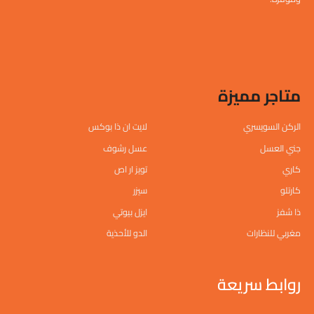
متاجر مميزة
الركن السويسري
لايت ان ذا بوكس
جني العسل
عسل رشوف
كاري
تويز ار اص
كارتلو
سيزر
ذا شفز
ايزل بيوتي
مغربي للنظارات
الدو للأحذية
روابط سريعة