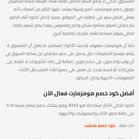
المتسوق الذكي لا يدفع السعر الكامل طالما هناك طريقة متاحة للتخفيض.
كوبون خصم هومزمارت أصبح وسيلة يعتمد عليها الكثير من العملاء لأنه
يعطي افضل سعر علي الطلبات في الموقع. بمجرد إدخال الكود أثناء الدفع،
يتم خفض المبلغ مباشرة بشكل واضح وملموس، وهذا يمنح شعور بالرضا
المالي ويوفر مساحة لشراء منتجات إضافية أخري.
كما أن هومزمارت معروف بتحديث الأكواد باستمرار، ما يعني أن المتسوق لا
ينتظر موسم التخفيضات حتى يحصل على سعر منخفض؛ بل يمكنه التسوق في
أي وقت والحصول على خصم فوري. إضافة إلى ذلك، الكوبونات لا تقتصر على
منتج واحد أو قسم محدد، بل تعمل علي جميع فئات المتجر مثل الأثاث،
المفروشات، الأجهزة وحتى الديكور.
أفضل كود خصم هومزمارت فعال الآن
الكود الحالي الأكثر استخدامًا هو R333، وهو يمنحك خصم مباشر بنسبة 10%
على كافة قطع الأثاث والمفروشات والأجهزة.
ذات صلة…
كود خصم مخشب