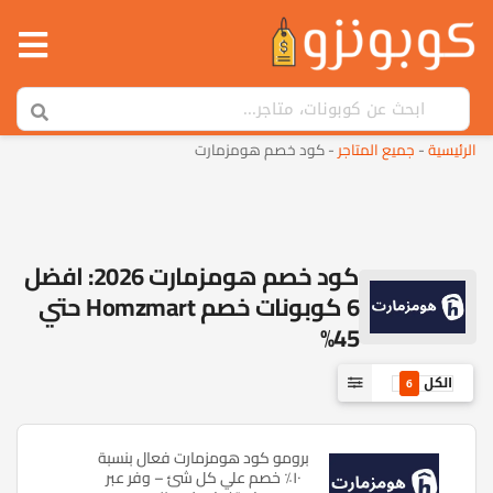
الرئيسية
-
جميع المتاجر
-
كود خصم هومزمارت
كود خصم هومزمارت 2026: افضل
6 كوبونات خصم Homzmart حتي
45%
الكل
6
برومو كود هومزمارت فعال بنسبة
١٠٪ خصم علي كل شئ – وفر عبر