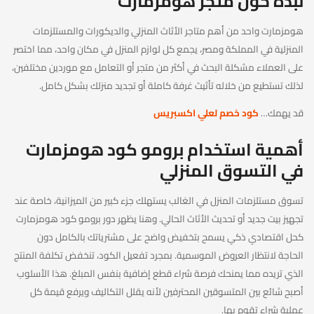
نبذه حول متجر هومزمارت
هومزمارت واحد من أهم متاجر الأثاث المنزلي والديكورات والمستلزمات
المنزلية في المملكة ومصر، يجمع كل لوازم المنزل في مكان واحد، مما اختصر
على العملاء مشكلة البحث في أكثر من متجر أو التعامل مع موردين مختلفين،
لذلك تستطيع من خلاله تأثيث غرفة كاملة أو تجديد منزلك بشكل كامل.
قد يهمك…
كود خصم لعلي اكسبريس
أهمية استخدام برومو كود هومزمارت
في التسوق المنزلي
تسوق مستلزمات المنزل في الغالب يستهلك جزء كبير من الميزانية، خاصة عند
تجهيز بيت جديد أو تحديث الأثاث الحالي. وهنا يظهر دور برومو كود هومزمارت
كحل اقتصادي ذكي يسمح بتخفيض واضح على مشترياتك بالكامل دون
الحاجة لانتظار العروض الموسمية. بمجرد تفعيل الكود، تنخفض تكلفة المنتج
الذي تريده مما يمنحك فرصة شراء قطع إضافية بنفس المبلغ. هذا الأسلوب
أصبح شائع بين المتسوقين المحترفين لأنه يقلل التكاليف ويرفع قيمة كل
عملية شراء تقوم بها.