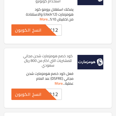
استخدام كوبونزو
يمكنك استغلال برومو كود
هومزمارت (clock12) والاستفادة
من تخفيض 10%
...
More
CLOCK12
انسخ الكوبون
كود خصم هومزمارت شحن مجاني
للمشتريات التي اكثر من 800 ريال
سعودي
فعل كود خصم هومزمارت شحن
مجاني (DSFRE) عند اتمام
عملية
...
More
PF4212
انسخ الكوبون