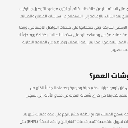
، مثل الاستفسار عن حالة طلب قائم، أو ترتيب مواعيد التوصيل والتركيب،
تج بعد الشراء، بالإضافة إلى الاستعلام عن سياسات الضمان والصيانة.
 الرسمي للشركة، وفي صفحاتها على منصات التواصل الاجتماعي، وربما
خدمة عملاء مؤهل ومستعد للرد على هذه الاتصالات بكفاءة وود جزءاً لا
العمر لتقديمها، مما يعزز ثقة العملاء ورضاهم عن العلامة التجارية
لأمد معهم.
شات العمر؟
ان، فإن توفير خيارات دفع مرنة وميسرة يعد عاملاً جذاباً للكثير من
لعمر، كغيرها من كبرى شركات التجزئة في قطاع الأثاث، إلى تسهيل
ريحة تسمح للعملاء بتوزيع تكلفة مشترياتهم على عدة دفعات شهرية.
غالباً ما يتم ذلك بالتعاون مع بنوك محلية رائدة أو شركات تمويل متخصصة تقدم خدمات “اشتر الآن وادفع لاحقاً” (BNPL) مثل