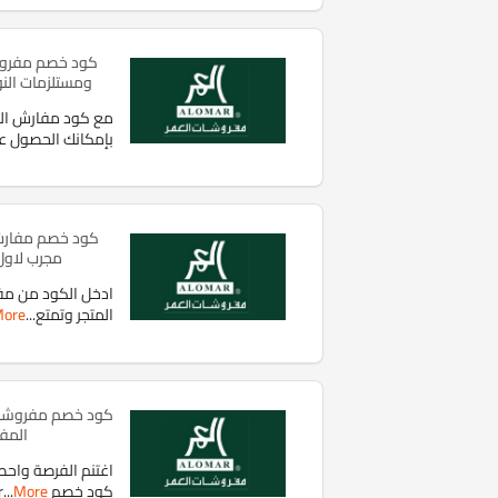
كود خصم مفروشا
ومستلزمات النوم
مع كود مفارش العم
بإمكانك الحصول ع
مجرب لاول
ادخل الكود من مفا
المتجر وتمتع
...
ore
المفا
كود خصم alomar
More
...