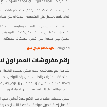
العالمية مثل الجمعة البيضاء أو الجمعة السوداء التي 
خلال هذه الفترات، قد تشمل تخفيضات مفروشات الع
شراء طقم وتحصل على الاكسسوار هدية أو حتى هدايا 
للاستفادة القصوى، يُنصح العملاء بمتابعة الإعلانات 
التواصل الاجتماعي، والاشتراك في قائمتها البريدية ل
يضمن لهم الحصول على أفضل الصفقات الممكنة.
قد يهمك…
كود خصم ميني سو
رقم مفروشات العمر اون لا
المتعلقة بالمنتجات والطلبات، يمثل رقم التواصل الم
وعملائها، سواء الحاليين أو المحتملين. إن توفير و
متميزة والاستماع إلى استفساراتهم واحتياجاتهم.
يمكن للعملاء استخدام هذا الرقم لعدة أغراض؛ منها 
تفاصيل إضافية حول مواصفات قطعة أثاث، أو معرفة سا