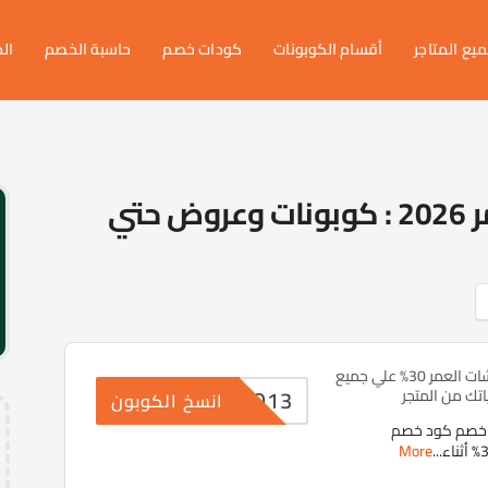
يع المتاجر
أقسام الكوبونات
كودات خصم
حاسبة الخصم
ال
كود خصم مفروشات العمر 2026 : كوبونات وعروض حتي
كود خصم مفروشات العمر 30% علي جميع
ZO13
تك من المتجر
انسخ الكوبون
د خصم كود خصم
More
...