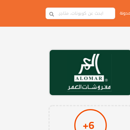
مدونة
6+