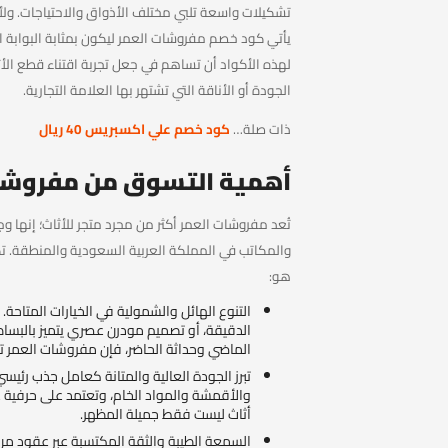
تشكيلات واسعة تلبي مختلف الأذواق والاحتياجات. 
يأتي كود خصم مفروشات العمر ليكون بمثابة البوابة 
لهذه الأكواد أن تساهم في جعل تجربة اقتناء قطع الأث
الجودة أو الأناقة التي تشتهر بها العلامة التجارية.
ذات صلة…
كود خصم علي اكسبريس 40 ريال
أهمية التسوق من مفروشا
تُعد مفروشات العمر أكثر من مجرد متجر للأثاث؛ إنها 
والمكاتب في المملكة العربية السعودية والمنطقة. 
هو:
التنوع الهائل والشمولية في الخيارات المتاح
الدقيقة، أو تصميم مودرن عصري يتميز بالبساط
الماضي وحداثة الحاضر، فإن مفروشات العمر ت
تبرز الجودة العالية والمتانة كعامل جذب رئيسي.
والأقمشة والمواد الخام، وتعتمد على حرفية
أثاث ليست فقط جميلة المظهر.
السمعة الطيبة والثقة المكتسبة عبر عقود من 