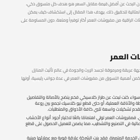
ولأن البحث عن أفضل قيمة مقابل السعر هو هدف كل متسوق ذكي،
المثالية لتحقيق ذلك. يهدف هذا المقال إلى استكشاف كيف يمكن
اث الراقية من مفروشات العمر أكثر توفيراً ومتعة، دون المساومة على
ت العمر
وجهة عريقة ومرموقة تجسد الإرث والجودة في عالم تأثيث المنازل
تكمن أهمية التسوق من مفروشات العمر في عدة جوانب رئيسية، أولها
ة. سواء كنت تبحث عن طراز كلاسيكي فخم ينضح بالأصالة والتفاصيل
ة والأناقة العملية، أو حتى قطع نيو كلاسيك تجمع بين روعة
قدم تشكيلات واسعة تلبي كافة الأذواق والمتطلبات.
 فمفروشات العمر تولي اهتمامًا بالغًا لاختيار أجود أنواع الأخشاب
 عالية في التصنيع والتشطيب، مما يضمن للعميل الحصول على قطع
الخدمة المتميزة. فقد بنت الشركة علاقة قوية مع عملائها مبنية