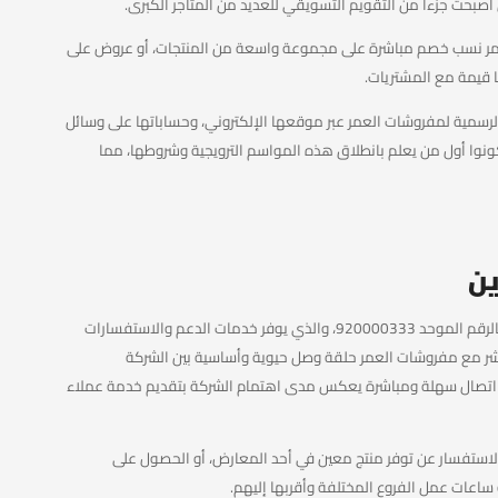
أصبحت جزءاً من التقويم التسويقي للعديد من المتاجر الكبرى.
مر نسب خصم مباشرة على مجموعة واسعة من المنتجات، أو عروض على
قيمة مع المشتريات.
الرسمية لمفروشات العمر عبر موقعها الإلكتروني، وحساباتها على وسائل
يكونوا أول من يعلم بانطلاق هذه المواسم الترويجية وشروطها، مما
ين
للتواصل مع مفروشات العمر، يمكن للعملاء الاتصال بالرقم الموحد 920000333، والذي يوفر خدمات الدعم والاستفسارات
باشر مع مفروشات العمر حلقة وصل حيوية وأساسية بين الشركة
سيلة اتصال سهلة ومباشرة يعكس مدى اهتمام الشركة بتقديم خدمة عملاء
الاستفسار عن توفر منتج معين في أحد المعارض، أو الحصول على
عات عمل الفروع المختلفة وأقربها إليهم.