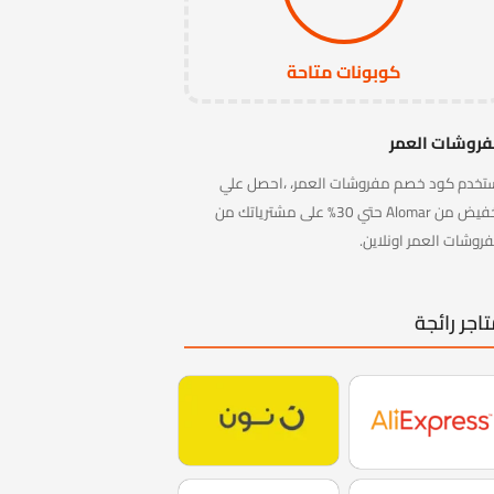
كوبونات متاحة
روشات العمر
تخدم كود خصم مفروشات العمر، ،احصل علي
تخفيض من Alomar حتي 30% على مشترياتك من
روشات العمر اونلاين.
اجر رائجة