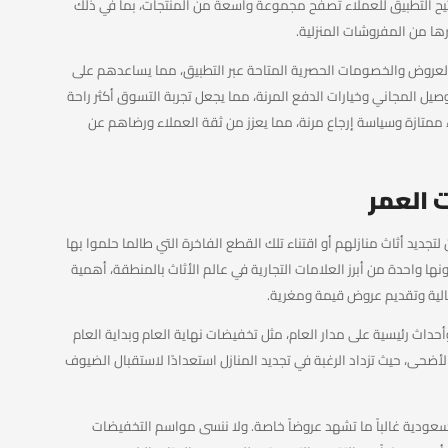
ح التطبيق للعملاء تصفح مجموعة واسعة من المنتجات، بما في ذلك
ها من المفروشات المنزلية.
لعروض والخصومات الحصرية المتاحة عبر التطبيق، مما يساعدهم على
توصيل المجاني وخيارات الدفع المرنة، مما يجعل تجربة التسوق أكثر راحة
 ممتازة وسياسة إرجاع مرنة، مما يعزز من ثقة العملاء ورضاهم عن
العمر
جديد أثاث منازلهم أو اقتناء تلك القطع الفاخرة التي طالما حلموا بها
نها واحدة من أبرز العلامات التجارية في عالم الأثاث بالمنطقة، أهمية
الية وتقديم عروض قيمة ومغرية.
حداث رئيسية على مدار العام، مثل تخفيضات نهاية العام وبداية العام
أضحى، حيث تزداد الرغبة في تجديد المنازل استعدادًا لاستقبال الضيوف
سعودية غالباً ما تشهد عروضاً خاصة. ولا ننسى مواسم التخفيضات