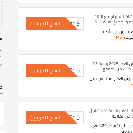
ت العمر لجميع الأثاث
ZO119
 والمطبخ بنسبة 15%
انسخ الكوبون
ر اون لاين، أصبح
لى
...
More
مف
اس
كود خصم مفارش العمر 2025 بنسبة 5%
مف
MF10
 طلب من الموقع
انسخ الكوبون
رش العمر عند الشراء من
M
مت
كود خصم مفروشات العمر بنسبة 20% شامل
WF10
رش المنزلية
انسخ الكوبون
اغتنم الفرصة واحصل علي تخفيض 20% مع