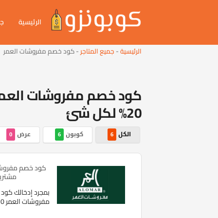
الرئيسية
جم
الرئيسية
-
جميع المتاجر
-
كود خصم مفروشات العمر
20% لكل شئ
الكل
كوبون
عرض
0
6
6
مشتريا
بمجرد إدخالك كو
مفروشات العمر 30% أثناء