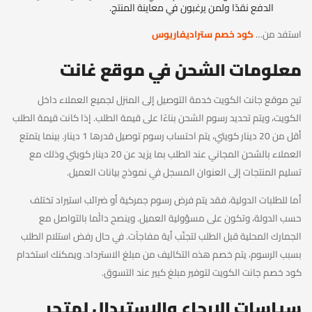
الدفع نقدًا ولمن يرغبون في معاينة المنتج.
استفد من…
كود خصم ستراديفاريوس
معلومات الشحن في موقع غانت
تيح موقع جانت الكويت خدمة التوصيل إلى المنزل لجميع العملاء داخل
الكويت، ويتم تحديد رسوم الشحن بناءًا على قيمة الطلب. إذا كانت قيمة الطلب
أقل من 20 دينار كويتي، يتم احتساب رسوم توصيل قدرها 1 دينار. بينما يتمتع
العملاء بالشحن المجاني عند الطلب بما يزيد عن 20 دينار كويتي وذلك مع
تسليم المنتجات إلى العنوان المسجل في نموذج بيانات العميل.
أما للطلبات الدولية، فقد يتم فرض رسوم جمركية أو ضرائب استيراد تختلف
حسب الدولة، وتكون على مسؤولية العميل. وينصح دائًما بالتواصل مع
الجمارك المحلية قبل الطلب لتجنّب أية مفاجآت. في حال رفض استلام الطلب
بسبب الرسوم، يتم خصم هذه التكاليف من مبلغ الاسترداد. ويمكنك استخدام
كود خصم جانت الكويت لتوفير مبلغ كبير عند التسوق.
سياسات الإرجاع والاستبدال لمتجر