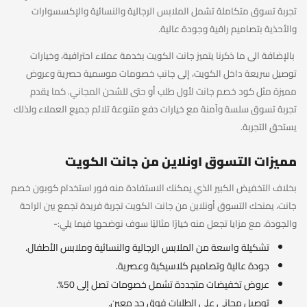
تجربة تسوق متكاملة تشمل الملابس الرجالية والنسائية والإكسسوارات
والأحذية بتصاميم راقية وجودة عالية.
بالإضافة الى ما ذكرنا يتميز جانت الكويت بخدمة عملاء احترافية، وخيارات
توصيل سريعة داخل الكويت، إلى جانب خصومات موسمية حصرية وعروض
مميزة مثل كود خصم جانت لأول طلب أو حتى للشحن المجاني. كما يقدم
تجربة تسوق سلسة وآمنة مع خيارات دفع متنوعة تلائم جميع العملاء ولذلك
يستحق التجربة.
مميزات التسوق اونلاين من جانت الكويت
بخلاف التخفيض الكبير الذي يمكنك الاستفادة منه فور استخدام كوبون خصم
جانت، يمنحك التسوق أونلاين من جانت الكويت تجربة فريدة تجمع بين الراحة
والجودة، مع مزايا تجعل منه خيارًا مثاليًا سوف نوضحها فيما يلي:-
تشكيلة واسعة من الملابس الرجالية والنسائية وملابس الأطفال.
جودة عالية وتصاميم كلاسيكية وعصرية.
عروض تخفيضات متجددة تشمل خصومات تصل إلى 50%.
توصيل مجاني على الطلبات فوق حد معين.