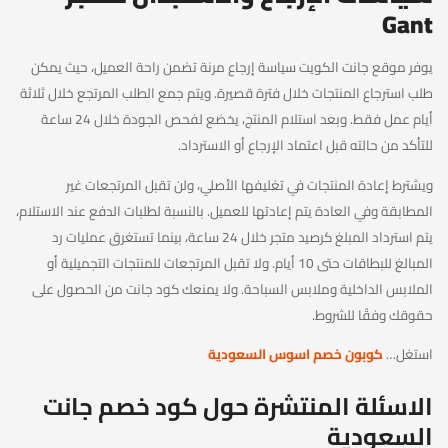
Gant
يوفر موقع جانت الكويت سياسة إرجاع مرنة تضمن راحة العميل، حيث يمكن
طلب استرجاع المنتجات خلال فترة قصيرة. ويتم جمع الطلب المرتجع خلال ثلاثة
أيام عمل فقط. وبعد استلام المنتج، يخضع لفحص الجودة خلال 24 ساعة
للتأكد من حالته قبل اعتماد الإرجاع أو الاسترداد.
ويشترط إعادة المنتجات في تغليفها الأصلي، ولن تقبل المرتجعات غير
المطابقة وفي العادة يتم إعادتها للعميل. بالنسبة لطلبات الدفع عند الاستلام،
يتم استرداد المبلغ كرصيد متجر خلال 24 ساعة، بينما تستغرق عمليات رد
المبالغ للبطاقات حتى 10 أيام. ولا تقبل المرتجعات للمنتجات التجميلية أو
الملابس الداخلية وملابس السباحة. ولا يمنعك كود جانت من الحصول على
حقوقك وفقًا للشروط.
استغل…
كوبون خصم اسوس السعودية
الاسئلة المنتشرة حول كود خصم جانت
السعودية