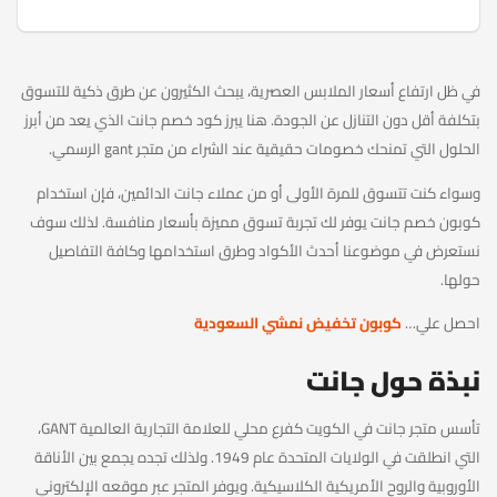
في ظل ارتفاع أسعار الملابس العصرية، يبحث الكثيرون عن طرق ذكية للتسوق
بتكلفة أقل دون التنازل عن الجودة. هنا يبرز كود خصم جانت الذي يعد من أبرز
الحلول التي تمنحك خصومات حقيقية عند الشراء من متجر gant الرسمي.
وسواء كنت تتسوق للمرة الأولى أو من عملاء جانت الدائمين، فإن استخدام
كوبون خصم جانت يوفر لك تجربة تسوق مميزة بأسعار منافسة. لذلك سوف
نستعرض في موضوعنا أحدث الأكواد وطرق استخدامها وكافة التفاصيل
حولها.
احصل علي…
كوبون تخفيض نمشي السعودية
نبذة حول جانت
تأسس متجر جانت في الكويت كفرع محلي للعلامة التجارية العالمية GANT،
التي انطلقت في الولايات المتحدة عام 1949. ولذلك تجده يجمع بين الأناقة
الأوروبية والروح الأمريكية الكلاسيكية. ويوفر المتجر عبر موقعه الإلكتروني