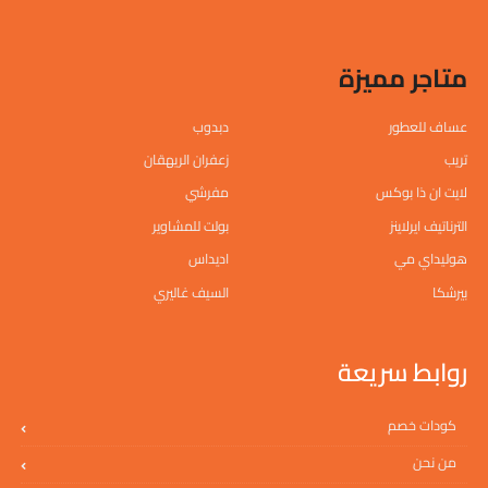
متاجر مميزة
عساف للعطور
دبدوب
تريب
زعفران الريهقان
لايت ان ذا بوكس
مفرشي
الترناتيف ايرلاينز
بولت للمشاوير
هوليداي مي
اديداس
بيرشكا
السيف غاليري
روابط سريعة
كودات خصم
من نحن