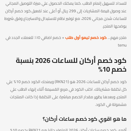
للسداد لتسهيل إتمام الطلب. كما يمكنك الحصول علي ميزة التوصيل المجاني
عند وصول قيمة المشتريات إلى 299 ريال أو أعلى عند تفعيل كود خصم أركان
للساعات شحن مجاني 2026، مع توفير نظام للاستبدال والاسترجاع وفق شروط
يوضحها المتجر.
متجر مهم…
كود خصم تيمو أول طلب
+ خصم اضافي ١٥٪ للعملاء الجدد في
temu
كود خصم أركان للساعات 2026 بنسبة
خصم 10%
كود خصم أركان للساعات 2026 هو (RKN21) ويمنحك الكود خصم 10% علي
كل تكلفة مشترياتك. اكتب الكود في مربع القسيمة أثناء إنهاء الطلب علي
المتجر، وبعدها يظهر مقدار الخصم مباشرة على التكلفة إذا كانت المنتجات
مشمولة في الكود.
ما هو اقوي كود خصم ساعات أركان؟
أقوى كود خصم ساعات أركان 2026 المتوفر حاليا هو RKN21 بخصم 10%.