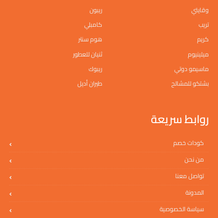
وقايتي
ريبون
تريب
كامبلي
كريم
هوم سنتر
ميلينيوم
ثنيان للعطور
ماسيمو دوتي
ريبوك
بشتكو للمشالح
طيران أديل
روابط سريعة
كودات خصم
من نحن
تواصل معنا
المدونة
سياسة الخصوصية