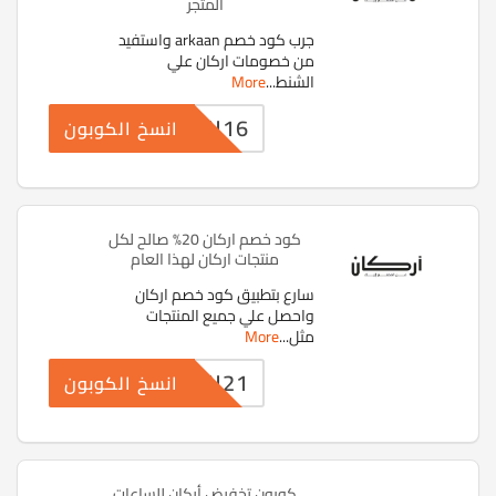
المتجر
جرب كود خصم arkaan واستفيد
من خصومات اركان علي
الشنط
...
More
RKN16
انسخ الكوبون
كود خصم اركان 20% صالح لكل
منتجات اركان لهذا العام
سارع بتطبيق كود خصم اركان
واحصل علي جميع المنتجات
مثل
...
More
RKN21
انسخ الكوبون
كوبون تخفيض أركان للساعات