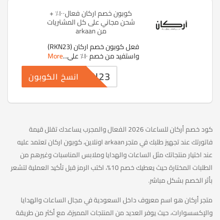
كوبون خصم اركان فعال١٠٠٪ +
شحن مجاني على كل المشتريات
من arkaan
فعل كوبون خصم اركان (RKN23)
واستفيد من خصم ١٠٪ علي
...
More
RKN23
انسخ الكوبون
كود خصم أركان للساعات 2026 الفعال والمجرب يساعدك تقلل قيمة
فاتورتك عند تجهيز طلبك في متجر arkaan اونلاين، كوبون اركان تعتمد عليه
عند اختيار منتجاتك مثل الساعات والهدايا وملابس المناسبات وغيرهم من
الطلبات المختارة حيث يعطيك خصم 10%، اكتب الرمز قبل تأكيد العملية لتشعر
بأثر الخصم بشكل مباشر.
متجر أركان هو اسم معروف داخل السعودية في مجال الساعات والهدايا
والإكسسوارات، حيث يوفر العديد من المنتجات المميزة، مع أكثر من طريقة