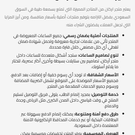
يعتبر متجر اركان من المتاجر المميزة التي تمتع بسمعة طيبة في السوق
السعودي بفضل التزامه بتوفير منتجات أصلية بأسعار منافسة. ومن أبرز المزايا
التي تجعل العملاء يفضلون الشراء منه:
المنتجات أصلية بضمان رسمي:
جميع الساعات المعروضة في
المتجر تأتي من علامات تجارية معروفة وتحمل شهادة ضمان
تغطي أي خلل مصنعي خلال فترة محددة.
تنوع تصاميم الساعات:
ستجد أشكال متعددة للساعات داخل
متجر أركان، تصاميم بين ستايلات بسيطة وأخرى أكثر عصرية، لتختار
ما يلائم أسلوبك.
الأسعار الشفافة:
لا توجد أي رسوم خفية أو إضافات بعد الدفع،
فجميع الأسعار الموضحة على الموقع تشمل الضريبة المضافة
ورسوم جميع الخدمات المقدمة من المتجر.
خدمة التوصيل:
بمجرد إتمام الطلب، يتولى فريق التوصيل تسليم
المنتج في وقت قياسي داخل المدن الكبرى مثل الرياض وجدة
والدمام.
طرق دفع آمنة ومتنوعة:
يمكنك إتمام الدفع بسهولة عبر
البطاقات البنكية أو عبر خدمات المحافظ الإلكترونية الآمنة
المعتمدة داخل السعودية.
العروض الموسمية:
يوفر المتجر تخفيضات موسمية يمكن