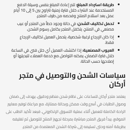
طريقة استرداد المبلغ:
تتم إعادة المبلغ بنفس وسيلة الدفع
المستخدمة عند الشراء خلال فترة زمنية تتراوح بين 5 إلى 10 أيام
عمل بعد استلام المنتج وفحصه من طرف المتجر.
تحمل تكاليف الشحن:
في حالة وجود خطأ من المتجر أو عيب
مصنعي في المنتج، يتكفل المتجر بكامل رسوم الشحن.
إذا كان الإرجاع لرغبة شخصية، يتحمل العميل تكاليف الإرجاع
فقط.
العيوب المصنعية:
إذا اكتشف العميل أي خلل فني في الساعة
خلال فترة الضمان، يمكنه التواصل مع خدمة العملاء لتبديلها أو
إصلاحها حسب الحالة.
سياسات الشحن والتوصيل في متجر
أركان
يعتمد متجر أركان للساعات على نظام شحن منظم ودقيق، يهدف إلى ضمان
وصول الطلبات في أسرع وقت ممكن وبحالة ممتازة، مع مراعاة توفير معايير
الراحة الكاملة للعميل أثناء عملية التسوق الإلكتروني. فبعد تأكيد الطلب على
الموقع، يبدأ فريق المتجر مباشرة بمرحلة تجهيز المنتج للتوصيل ثم تغليفه
بطريقة آمنه وحتى تسليمه إلى شركة الشحن المعتمدة من المتجر.