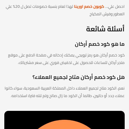
احصل علي…
كوبون خصم اورينا
لهذا لعام بنسبة خصومات تصل ل 20% علي
العطور وفرش المكياج
أسئلة شائعة
ما هو كود خصم أركان
كود خصم أركان هو رمز ترويجي يمكنك إدخاله في صفحة الدفع على موقع
متجر أركان للساعات للحصول على تخفيض فوري على سعر مشترياتك.
هل كود خصم أركان متاح لجميع العملاء؟
نعم، الكود متاح لجميع العملاء داخل المملكة العربية السعودية، سواء كانوا
عملاء جدد أو حاليين، طالما أن الكود ما زال صالح ولم تنته فترة استخدامه.