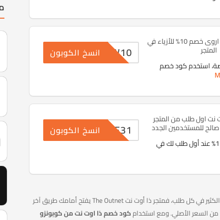
مت
كود خصم اوت نت اروى خصم 10% للأزياء في
NEW10
المتجر
انسخ الكوبون
صة، استخدم كود خصم
M
 نت اول طلب من المتجر
NWE31
انسخ الكوبون
احصل على خصم 15% عند أول طلب لك في
إذا كنت تحب شراء الأزياء العالمية لكن لا تريد أن تدفع الكثير في كل طلب، فمتجر ذا أوت نت The Outnet يفتح أمامك طريق آخر
 من السعر الأصلي. ومع استخدام
كود خصم ذا اوت نت من كوبونزو