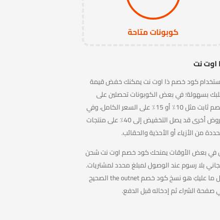
كوبونات متاحة
 اوت نت
ستخدام كود خصم ذا اوت نت يمكنك خفض قيمة
بك بسهولة؛ في بعض الكوبونات تحصلين على
خصم ثابت مثل 10٪ أو 15٪ على السعر الكامل، وفي
عروض أخرى قد يصل التخفيض إلى 40٪ على منتجات
ددة من الأزياء أو الأحذية والحقائب.
 في بعض الأوقات يمنحك كود خصم اوت نت شحن
اني بلا رسوم عند الوصول لمبلغ محدد لمشتريات.
كل ما عليكِ هو نسخ كود خصم the outnet الصحيح
 صفحة الشراء ثم إدخاله قبل الدفع.