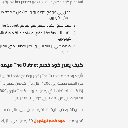
استخدام كود خصم ذا اوت نت عبر kouponzo عملية بسيطة لكنها تحتاج لخطوات مرتبة حتى تحصل على أقصى استفادة:
ادخل إلى موقع كوبونزو وابحث عن صفحة ذا أوت
انسخ الكوبون.
بمجر نسخ الكود سيتم فتح موقع The Outnet، ابدأ في اختيار القطع التي ترغب بشرائها وأرسلها إلى سلة الشراء.
كوبونزو.
اضغط على زر التفعيل وانتظر لحظات حتى تتغير ا
الطلب.
كيف يغير كود خصم The Outnet قيمة مشترياتك؟
تأثير كود خصم The Outnet يظهر بو
الفاتورة إلى من 1200 إلي حوالي 1080 ريال.
ملحوظة: بعض الأوقات الكود يعمل على منتجات محدد 
قد يهمك…
كود خصم ترينديول
70 يعمل علي الأزياء الرجالية في المتجر