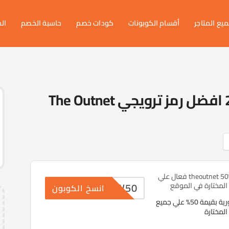
يع المتاجر
أقسام الكوبونات
كودات خصم
حاسبة الخصم
ال
كود خصم ذا اوت نت 2026 افضل رمز ترويجي The Outnet
كوبون تخفيض theoutnet 50% فعال علي
NEW50
المختارة في الموقع
انسخ الكوبون
عروض حصرية وفورية بقيمة 50% علي جميع