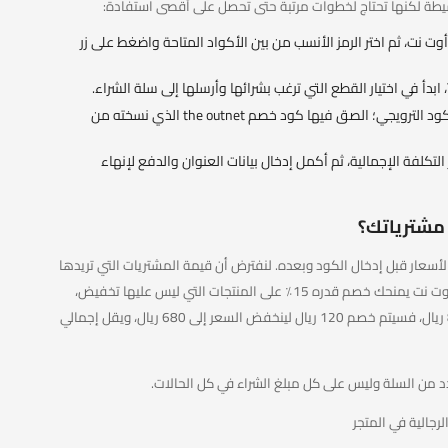
 نت، ثم اختر الرمز الأنسب من بين الأكواد المتاحة واضغط على زر
انتقل إلى صفحة الدفع، وستجد خانة خاصة بالكود الترويجي؛ الصق فيها كود خصم the outnet الذي نسخته من
لتكلفة الإجمالية، ثم أكمل إدخال بيانات العنوان والدفع لإنهاء
ضوح عندما تقارن الأسعار قبل إدخال الكود وبعده. لنفترض أن قيمة المشتريات التي تريدها
من المتجر وصلت إلى 1200 ريال، وأن كوبون خصم ذا أوت نت يمنحك خصم قدره 15٪ على المنتجات التي ليس عليها تخفيض،
إذا كانت المنتجات التي يعمل عليها الكود تساوي 800 ريال، فسيتم خصم 120 ريال لينخفض السعر إلى 680 ريال، ويقل إجمالي
من السلة وليس على كل مبلغ الشراء في كل الحالات.