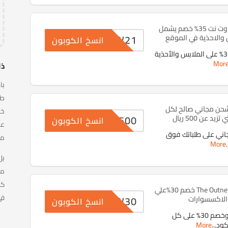
كوبون خصم ذا اوت نت 35% خصم يشمل
NEW21
 والاحذية في الموقع
انسخ الكوبون
احصل على خصم 35% على الملابس والأحذية
Mor
ذا
با
طل
حن مجاني صالح لكل
NEW500
يد عن 500 ريال
انسخ الكوبون
اني على طلباتك فوق
مح
More
.
بل
مج
كود خصم The Outnet 2025 خصم 30%علي
في
NEW30
الاكسسوارات
انسخ الكوبون
تسوق الآن بتوفير وخصم 30% على كل
كود
...
More