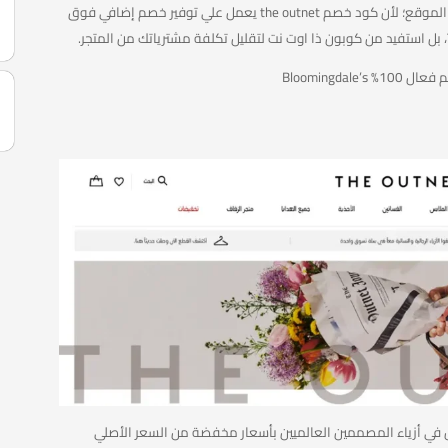
تحصل علي تخفيض أكبر من الخصومات الموجودة في الموقع؛ لأن كود خصم the outnet يعمل علي توفير خصم إضافي فوق
كتروني متخصص في أزياء المصممين العالميين بأسعار مخفضة من السعر الأصلي