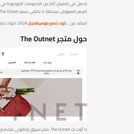
السعر المعروض. ببساطة، لا تكتفي بسعر The Outnet، بل استفيد من كوبون ذا اوت نت لتقليل تكلفة مشترياتك من المتجر.
استفد من…
كود خصم بلومينغديلز
2026: اكواد خصم فعال 100% Bloomingdale’s
حول متجر The Outnet
ذا أوت نت The Outnet، متجر تسوق إل