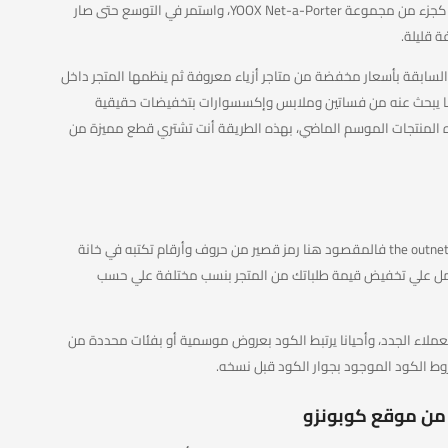
للقطع في المتاجر التقليدية. انطلق الموقع عام 2009 كجزء من مجموعة YOOX Net-a-Porter، واستمر في التوسع حتى صار
 قليلة.
لسابقة بأسعار مخفضة من متاجر أزياء معروفة ثم ينظمها المتجر داخل
ا يبحث عنه من فساتين وملابس وإكسسوارات بتخفيضات حقيقية
ه المنتجات الموسم الماضي، بهذه الطريقة أنت تشتري قطع مميزة من
عندما تسمع عبارة كود خصم ذا اوت نت أو كود خصم the outnet فالمقصود هنا رمز قصير من حروف وأرقام تكتبه في خانة
عمل علي تخفيض قيمة طلباتك من المتجر بنسب مختلفة علي حسب
لاء الجدد، وأحيانا يرتبط الكود بعروض موسمية أو بفئات محددة من
روط الكود الموجود بجوار الكود قبل نسخه.
من موقع كوبونزو