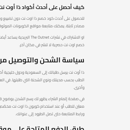
كيف أحصل على أحدث أكواد ذا أوت نت
للحصول على أحدث كود خصم ذا اوت نت دون تضييع وقت
مصادر ثابتة. يمكنك متابعة مواقع الكوبونات الموثوقة مثل كوبونز
او الاشتراك في نشرات tnet
خصم اوت نت حصرية لا تنشر في مكان آخر.
سياسة الشحن والتوصيل من ذ
ذا أوت نت يرسل طلباتك إلى السعودية ودول خليجية أخ
الطلب بحسب مدينتك ونوع الشحنة التي طلبتها. في العا
وأخرى.
في صفحة إتمام الشراء يظهر لك رسم الشحن بوضوح قب
معيّن للطلب أو عند استخدام كوبون ذا اوت نت مخصّص ل
ورابط المتابعة حتى تصل الطرود إلى عنوانك.
طرق الدفع المتاحة على موقع