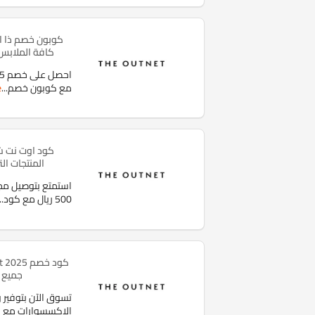
كافة الملابس
مع كوبون خصم
...
e
كود اوت نت ش
المنتجات التي تز
استمتع بتوصيل مج
500 ريال مع كود
..
جميع 
الإكسسوارات مع 