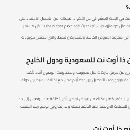
؟
 في البحث العشوائي عن الأكواد الفعالة، من الأفضل الاعتماد على
و، حيث يتم تحديث كود خصم the outnet بشكل مستمر.
The Ou البريدية يساعد أيضا في معرفة العروض الخاصة بالمشتركين فقط، والتي تتضمن كوبونات
ا أوت نت للسعودية ودول الخليج
رى عن طريق شركات نقل معروفة، ويحدّد وقت الوصول أثناء تأكيد
دة يتراوح وقت التوصيل بين عدة أيام عمل مع اختلاف بسيط بين دولة
ل الدفع، كما يمكنك من عروض توصيل أقل تكلفة عند الوصول إلى حد
لحملات الترويجية. بعد التأكيد يصلك بريد إلكتروني يوضح رقم الشحنة
 ذا أوت نت