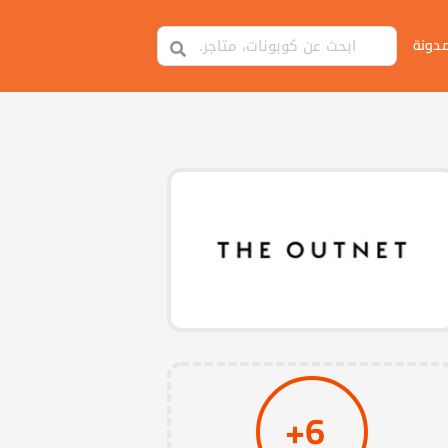
مدونة
6+