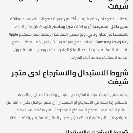
شيفت
يمكنك الدفع داخل متجر شيفت بأكثر من وسيلة دفع تناسبك، سواء ببطاقة
مدى داخل السعودية
أو ببطاقات
فيزا وماستر كارد
. كمان متاح الدفع
بالتقسيط عبر
تمارا وتابي
، ولو تفضل المحافظ الرقمية تقدر تستخدم
Apple
Pay وSamsung Pay
لإتمام الدفع بسرعة وبشكل آمن. كما يمكنك الدفع
نقدا عند الاستلام، بحيث تسدد المبلغ للمندوب وقت وصول الشحنة دون
الحاجة لاستخدام بطاقة أثناء الشراء.
شروط الاستبدال والاسترجاع لدى متجر
شيفت
يعتمد متجر شيفت سياسة استرجاع واستبدال واضحة لضمان رضاك بعد
الاستلام. إذا رغبت في الاسترجاع أو الاستبدال أي منتج، تواصل خلال 7 أيام من
استلام الشحنة عبر نموذج الاسترجاع الموجود أسفل صفحة السياسة في
الموقع، ثم ستتم متابعة حالتك حتى وصول المنتج للمستودع واعتماد الطلب.
شروط الاسترجاع والاستبدال