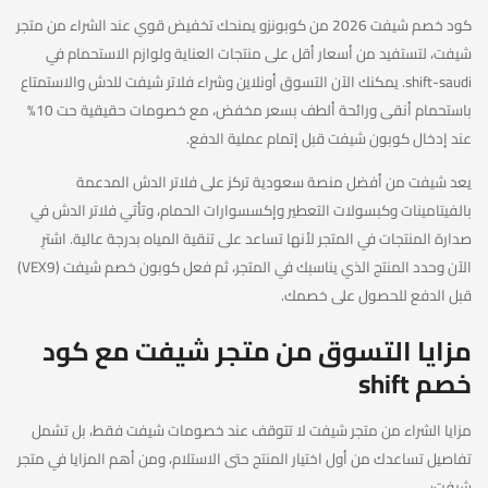
كود خصم شيفت 2026 من كوبونزو يمنحك تخفيض قوي عند الشراء من متجر
شيفت، لتستفيد من أسعار أقل على منتجات العناية ولوازم الاستحمام في
shift-saudi. يمكنك الآن التسوق أونلاين وشراء فلاتر شيفت للدش والاستمتاع
باستحمام أنقى ورائحة ألطف بسعر مخفض، مع خصومات حقيقية حت 10%
عند إدخال كوبون شيفت قبل إتمام عملية الدفع.
يعد شيفت من أفضل منصة سعودية تركز على فلاتر الدش المدعمة
بالفيتامينات وكبسولات التعطير وإكسسوارات الحمام، وتأتي فلاتر الدش في
صدارة المنتجات في المتجر لأنها تساعد على تنقية المياه بدرجة عالية. اشترِ
الآن وحدد المنتج الذي يناسبك في المتجر، ثم فعل كوبون خصم شيفت (VEX9)
قبل الدفع للحصول على خصمك.
مزايا التسوق من متجر شيفت مع كود
خصم shift
مزايا الشراء من متجر شيفت لا تتوقف عند خصومات شيفت فقط، بل تشمل
تفاصيل تساعدك من أول اختيار المنتج حتى الاستلام، ومن أهم المزايا في متجر
شيفت: