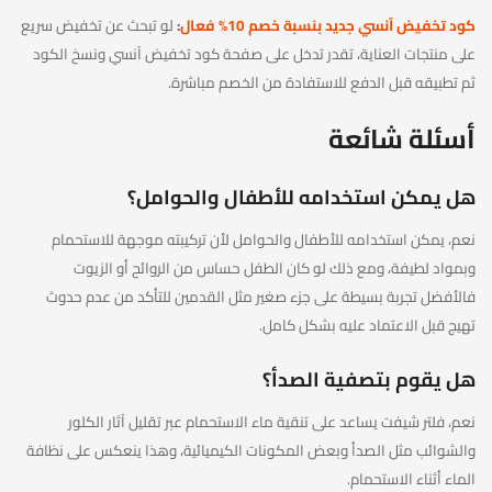
كود تخفيض آنسي جديد بنسبة خصم 10% فعال
:
لو تبحث عن تخفيض سريع
على منتجات العناية، تقدر تدخل على صفحة كود تخفيض آنسي ونسخ الكود
ثم تطبيقه قبل الدفع للاستفادة من الخصم مباشرة.
أسئلة شائعة
هل يمكن استخدامه للأطفال والحوامل؟
نعم، يمكن استخدامه للأطفال والحوامل لأن تركيبته موجهة للاستحمام
وبمواد لطيفة، ومع ذلك لو كان الطفل حساس من الروائح أو الزيوت
فالأفضل تجربة بسيطة على جزء صغير مثل القدمين للتأكد من عدم حدوث
تهيج قبل الاعتماد عليه بشكل كامل.
هل يقوم بتصفية الصدأ؟
نعم، فلتر شيفت يساعد على تنقية ماء الاستحمام عبر تقليل آثار الكلور
والشوائب مثل الصدأ وبعض المكونات الكيميائية، وهذا ينعكس على نظافة
الماء أثناء الاستحمام.