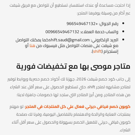
إذا احتجت مساعدة أو عندك استفسار، تستطيع أن تتواصل مع فريق شيفت
عبر أكثر من وسيلة يوفرها المتجر:
رقم الجوال: +966549467132
واتساب خدمة العملاء: 00966549467132
البريد الإلكتروني:
shift.saudi@gmail.com
كما يمكنك التواصل
مع شيفت على منصات التواصل مثل فيسبوك من
هنا
أو
إنستجرام (
shift
).
متاجر موصى بها مع تخفيضات فورية
إلى جانب كود خصم شيفت 2026، جهزنا لك أكواد خصم حصرية وروابط توفير
لمتاجر مشابهه لمتجر shift، حتي تستطيع الحصول على سعر أقل عند الشراء
من هذه المتاجر. ومن أبرز المتاجر التي ستجد لها خصومات جاهزة لدينا:
كوبون خصم فيافي ديرتي فعال علي كل المنتجات في المتجر
: لو مهتم
بمنتجات العناية والرائحة والاهتمام بالتفاصيل اليومية، وفرنا لك صفحة
كوبون فيافي ديرتي لتفعيل الخصم بسهولة والحصول على سعر أقل أثناء
الشراء.