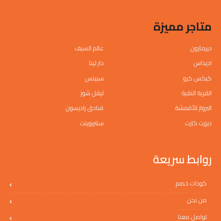
متاجر مميزة
ديرمازون
عالم السيف
اديداس
دار لينا
كيكس كرو
سبينس
القرية النقية
ليفل شوز
البرواز للأقمشة
فنادق راديسون
ديزرت كارت
سنتربوينت
روابط سريعة
كودات خصم
من نحن
تواصل معنا