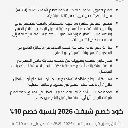
خصم فوري بالكود: عند كتابة كود خصم شيفت 2026 (VEX9)
قبل الدفع تحصل على خصم 10% مباشرة.
تصفح الموقع سلس وواجهة الاستخدام واضحة بتصميم مريح
وألوان متناسقة، مع أقسام مرتبة تسهل الوصول لفلاتر الدش
والكبسولات العطرية وإكسسوارات الحمام بسرعة، بالإضافة إلى
قسم مخصص للتخفيضات.
خيارات دفع مرنة: يوفر لك المتجر العديد من وسائل الدفع في
السعودية لسهولة التسوق عبر المتجر
تقدر تتابع الشحنة بسهولة من صفحة حسابك داخل المتجر عبر
قائمة مشترياتك، أو عبر صفحة شركة الشحن لمعرفة آخر تحديثات
التوصيل.
سياسة استرجاع منظمة: تستطيع من خلالها استرجاع أو استبدال
خلال 7 أيام عند بقاء المنتج غير مفتوح وبحالته الأصلية.
خدمة عملاء للتأكد والمتابعة: دعم يساعدك في تطبيق كود خصم
شيفت الجديد أو أي استفسار قبل الشراء وبعده.
كود خصم شيفت 2026 بنسبة خصم 10%
ابدأ الآن وطبق كود خصم شيفت 2026 (VEX9) لتحصل على خصم 10% عند