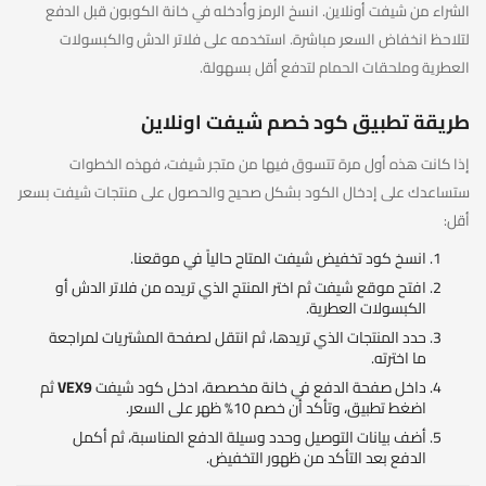
الشراء من شيفت أونلاين. انسخ الرمز وأدخله في خانة الكوبون قبل الدفع
لتلاحظ انخفاض السعر مباشرة. استخدمه على فلاتر الدش والكبسولات
العطرية وملحقات الحمام لتدفع أقل بسهولة.
طريقة تطبيق كود خصم شيفت اونلاين
إذا كانت هذه أول مرة تتسوق فيها من متجر شيفت، فهذه الخطوات
ستساعدك على إدخال الكود بشكل صحيح والحصول على منتجات شيفت بسعر
أقل:
انسخ كود تخفيض شيفت المتاح حالياً في موقعنا.
افتح موقع شيفت ثم اختر المنتج الذي تريده من فلاتر الدش أو
الكبسولات العطرية.
حدد المنتجات الذي تريدها، ثم انتقل لصفحة المشتريات لمراجعة
ما اخترته.
داخل صفحة الدفع في خانة مخصصة، ادخل كود شيفت
VEX9
ثم
اضغط تطبيق، وتأكد أن خصم 10% ظهر على السعر.
أضف بيانات التوصيل وحدد وسيلة الدفع المناسبة، ثم أكمل
الدفع بعد التأكد من ظهور التخفيض.