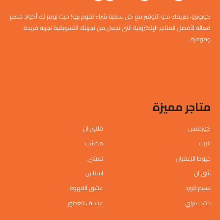
كوبونزو، طريقك نحو التوفير مع كل عملية شراء تقوم بها! حيث نوفر لك أكواد خصم
فعالة لأفضل المتاجر الإلكترونية التي تجعل من تجربتك التسويقية تجربة فريدة
وموفرة.
متاجر مميزة
كوزمتس
فلاي ان
البيك
مخشب
خيوط الزعفران
نمشي
شي ان
اسناس
نسيم للورد
عشق القهوة
باشا سراي
عساف للعطور