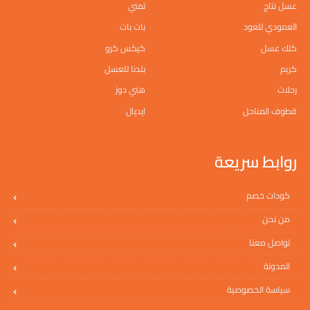
عسل نتاج
تمني
العمودي للعود
بات بات
كلك عسل
كيكس كرو
كريم
بلدنا للعسل
رحلات
هني دوز
قطوف المناحل
ايديال
روابط سريعة
كودات خصم
من نحن
تواصل معنا
المدونة
سياسة الخصوصية