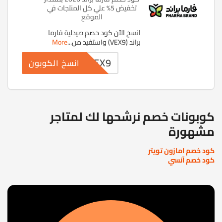
تخفيض 5% علي كل المنتجات في
الموقع
انسخ الآن كود خصم صيدلية فارما
براند (VEX9) واستفيد من
...
More
VEX9
انسخ الكوبون
كوبونات خصم نرشحها لك لمتاجر
مشهورة
كود خصم امازون تويتر
كود خصم آنسي