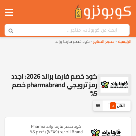
الرئيسية
-
جميع المتاجر
-
كود خصم فارما براند
كود خصم فارما براند 2026: اجدد
رمز ترويجي pharmabrand خصم
5%
الكل
3
كود خصم فارما براند Pharma
Brand الجديد (VEX9) بخصم 5%