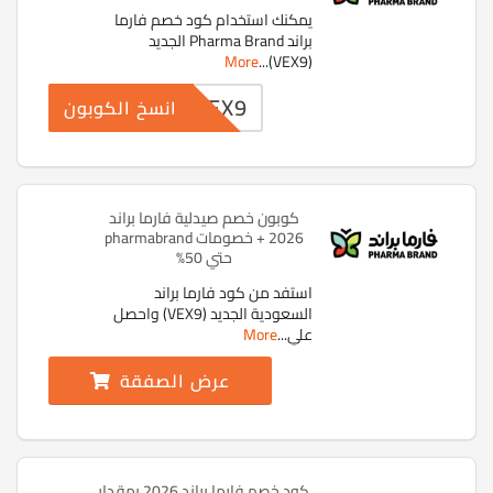
يمكنك استخدام كود خصم فارما
براند Pharma Brand الجديد
More
...
(VEX9)
VEX9
انسخ الكوبون
كوبون خصم صيدلية فارما براند
2026 + خصومات pharmabrand
حتي 50%
استفد من كود فارما براند
السعودية الجديد (VEX9) واحصل
علي
...
More
عرض الصفقة
كود خصم فارما براند 2026 بمقدار