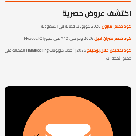
اكتشف عروض حصرية
كود خصم امازون
2026 كوبونات فعالة في السعودية
كود خصم طيران اديل
2026 وفر حتى 40٪ على حجوزات Flyadeal
كود تخفيض حلال بوكينج
2026 | أحدث كوبونات Halalbooking الفعّالة على
جميع الحجوزات