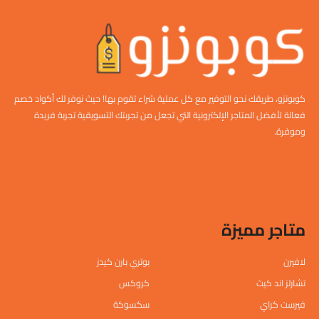
كوبونزو، طريقك نحو التوفير مع كل عملية شراء تقوم بها! حيث نوفر لك أكواد خصم
فعالة لأفضل المتاجر الإلكترونية التي تجعل من تجربتك التسويقية تجربة فريدة
وموفرة.
متاجر مميزة
لافيرن
بوتري بارن كيدز
تشارلز اند كيث
كروكس
فيرست كراي
سكسوكة