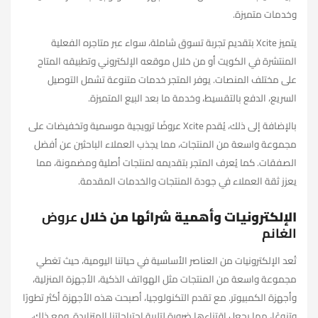
وخدمات متميزة.
يتميز Xcite بتقديم تجربة تسوق شاملة، سواء عبر متاجره الفعلية
المنتشرة في الكويت أو من خلال موقعه الإلكتروني وتطبيقه المتاح
على مختلف المنصات. يوفر المتجر خدمات متنوعة تشمل التوصيل
السريع، الدفع بالتقسيط، وخدمة ما بعد البيع المتميزة.
بالإضافة إلى ذلك، يُقدم Xcite عروضًا ترويجية موسمية وتخفيضات على
مجموعة واسعة من المنتجات، مما يجذب العملاء الباحثين عن أفضل
الصفقات. كما يُعرف المتجر بتقديمه لمنتجات أصلية ومضمونة، مما
يعزز ثقة العملاء في جودة المنتجات والخدمات المقدمة.
الإلكترونيات وأهمية شرائها من خلال
عروض
الغانم
تُعد الإلكترونيات من العناصر الأساسية في حياتنا اليومية، حيث تغطي
مجموعة واسعة من المنتجات مثل الهواتف الذكية، الأجهزة المنزلية،
وأجهزة الكمبيوتر. مع تقدم التكنولوجيا، أصبحت هذه الأجهزة أكثر تطورًا
وتنوعًا، مما يجعل اقتناءها ضرورة لتلبية احتياجاتنا المتزايدة. ومع ذلك،