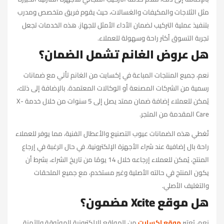
مثل الثلاجات والمكيفات والغسالات، حيث يقوم فريق متخصص ومدرب
بتنفيذ عملية التركيب لضمان الأداء الأمثل للجهاز. هذه الخدمات تجعل
تجربة التسوق أكثر راحة وسهولة للعملاء.
هل عروض الغانم تشمل الضمان؟
نعم، جميع المنتجات المباعة في إكسايت من الغانم تأتي مع ضمانات
رسمية من الشركات المصنعة أو الوكالات المعتمدة. بالإضافة إلى ذلك،
يُمكن للعملاء إضافة ضمان ممتد يصل إلى 5 سنوات من خلال خدمة X-
Care المقدمة من المتجر.
تُغطي هذه الضمانات عيوب التصنيع والأعطال الفنية، مما يوفر للعملاء
راحة بال إضافية عند شراء الأجهزة الإلكترونية. في حال الرغبة في إرجاع
المنتج، يُمكن للعملاء إرجاعه خلال 14 يومًا من تاريخ الشراء، بشرط أن
يكون المنتج في حالته الأصلية وغير مستخدم، مع جميع الملحقات
والتغليف الأصلي.
هل موقع Xcite مضمون؟
نعم، يُعتبر
موقع إكسايت
من المواقع الإلكترونية الموثوقة والآمنة