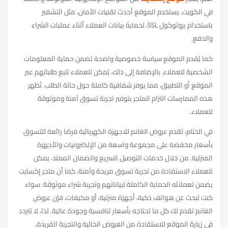
في الكويت. يستخدم الموقع أحدث تقنيات الأمان، مثل التشفير
باستخدام بروتوكول SSL، لحماية بيانات العملاء أثناء عمليات الشراء
والدفع.
كما يُقدم الموقع سياسة خصوصية واضحة تضمن حماية المعلومات
الشخصية للعملاء. بالإضافة إلى ذلك، يُمكن للعملاء تتبع طلباتهم عبر
الموقع أو التطبيق، مما يوفر شفافية كاملة حول حالة الطلب. تُظهر
هذه الممارسات التزام المتجر بتوفير تجربة تسوق آمنة وموثوقة
للعملاء.
في الختام، تقدم عروض الغانم للاجهزة الكهربائية فرصًا رائعة للتسوق
بأسعار مخفضة على مجموعة واسعة من الإلكترونيات والأجهزة
المنزلية. من خلال خدمات التوصيل السريع والضمان الممتد، يمكن
للعملاء الاستفادة من تجربة تسوق مريحة وآمنة. كما أن متجر إكسايت
يضمن لعملائه الحماية الكاملة لبياناتهم وتجربة شراء موثوقة. سواء
كنت تبحث عن هواتف ذكية، أجهزة منزلية، أو مكيفات، فإن عروض
الغانم تقدم لك كل ما تحتاجه بأسعار تنافسية وجودة عالية. لذا، لا تتردد
في زيارة الموقع للاستفادة من العروض الحالية والتجربة الفريدة.