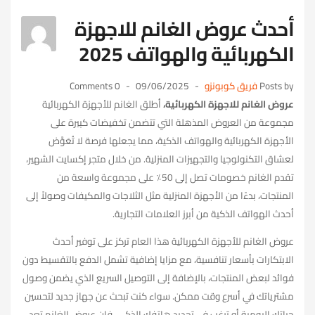
أحدث عروض الغانم للاجهزة
الكهربائية والهواتف 2025
Posts by
فريق كوبونزو
09/06/2025
0 Comments
عروض الغانم للاجهزة الكهربائية،
أطلق الغانم للأجهزة الكهربائية
مجموعة من العروض المذهلة التي تتضمن تخفيضات كبيرة على
الأجهزة الكهربائية والهواتف الذكية، مما يجعلها فرصة لا تُعَوَّض
لعشاق التكنولوجيا والتجهيزات المنزلية. من خلال متجر إكسايت الشهير،
تقدم الغانم خصومات تصل إلى 50٪ على مجموعة واسعة من
المنتجات، بدءًا من الأجهزة المنزلية مثل الثلاجات والمكيفات وصولاً إلى
أحدث الهواتف الذكية من أبرز العلامات التجارية.
عروض الغانم للأجهزة الكهربائية هذا العام تركز على توفير أحدث
الابتكارات بأسعار تنافسية، مع مزايا إضافية تشمل الدفع بالتقسيط دون
فوائد لبعض المنتجات، بالإضافة إلى التوصيل السريع الذي يضمن وصول
مشترياتك في أسرع وقت ممكن. سواء كنت تبحث عن جهاز جديد لتحسين
حياتك اليومية أو ترغب في تجديد هاتفك الذكي، فإن عروض الغانم تعد