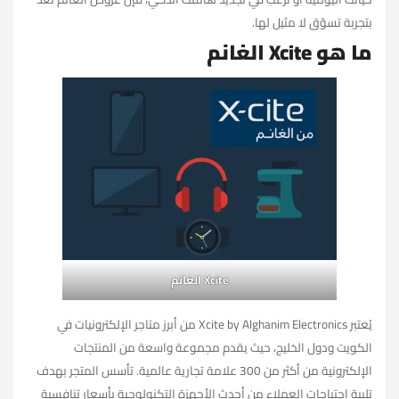
بتجربة تسوّق لا مثيل لها.
ما هو Xcite الغانم
Xcite الغانم
يُعتبر Xcite by Alghanim Electronics من أبرز متاجر الإلكترونيات في
الكويت ودول الخليج، حيث يقدم مجموعة واسعة من المنتجات
الإلكترونية من أكثر من 300 علامة تجارية عالمية. تأسس المتجر بهدف
تلبية احتياجات العملاء من أحدث الأجهزة التكنولوجية بأسعار تنافسية