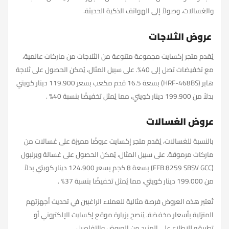
والغسالات، وصولاً إلى الهواتف الذكية الحديثة.
عروض الثلاجات
يُقدم متجر إكسايت مجموعة متنوعة من الثلاجات من ماركات عالمية،
مع تخفيضات تصل إلى 40%. على سبيل المثال، يُمكن الحصول على ثلاجة
هاير (HRF-468BS) بسعة 16.5 قدم مكعب بسعر 119.900 دينار كويتي
بدلاً من 199.900 دينار كويتي، مما يُمثل تخفيضًا بنسبة 40% .
عروض الغسالات
بالنسبة للغسالات، يُقدم متجر إكسايت عروضًا مميزة على غسالات من
ماركات مرموقة. على سبيل المثال، يُمكن الحصول على غسالة ويرلبول
(FFB 8259 SBSV GCC) بسعة 8 كجم بسعر 124.900 دينار كويتي بدلاً
من 199.000 دينار كويتي، مما يُمثل تخفيضًا بنسبة 37% .
تُعتبر هذه العروض فرصة مثالية للعملاء الراغبين في تحديث أجهزتهم
المنزلية بأسعار مخفضة. يُنصح بزيارة موقع إكسايت الإلكتروني أو
تطبيقه للاطلاع على المزيد من العروض والتفاصيل.