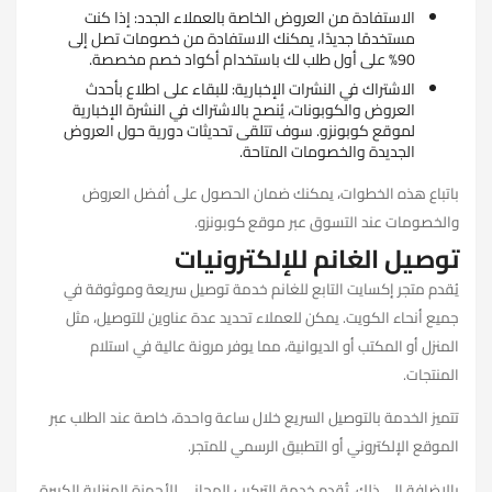
الاستفادة من العروض الخاصة بالعملاء الجدد: إذا كنت
مستخدمًا جديدًا، يمكنك الاستفادة من خصومات تصل إلى
90% على أول طلب لك باستخدام أكواد خصم مخصصة.
الاشتراك في النشرات الإخبارية: للبقاء على اطلاع بأحدث
العروض والكوبونات، يُنصح بالاشتراك في النشرة الإخبارية
لموقع كوبونزو. سوف تتلقى تحديثات دورية حول العروض
الجديدة والخصومات المتاحة.
باتباع هذه الخطوات، يمكنك ضمان الحصول على أفضل العروض
والخصومات عند التسوق عبر موقع كوبونزو.
توصيل الغانم للإلكترونيات
يُقدم متجر إكسايت التابع للغانم خدمة توصيل سريعة وموثوقة في
جميع أنحاء الكويت. يمكن للعملاء تحديد عدة عناوين للتوصيل، مثل
المنزل أو المكتب أو الديوانية، مما يوفر مرونة عالية في استلام
المنتجات.
تتميز الخدمة بالتوصيل السريع خلال ساعة واحدة، خاصة عند الطلب عبر
الموقع الإلكتروني أو التطبيق الرسمي للمتجر.
بالإضافة إلى ذلك، تُقدم خدمة التركيب المجاني للأجهزة المنزلية الكبيرة