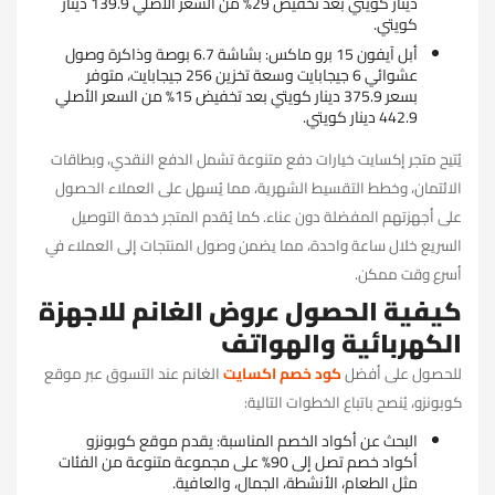
دينار كويتي بعد تخفيض 29% من السعر الأصلي 139.9 دينار
كويتي.
أبل آيفون 15 برو ماكس: بشاشة 6.7 بوصة وذاكرة وصول
عشوائي 6 جيجابايت وسعة تخزين 256 جيجابايت، متوفر
بسعر 375.9 دينار كويتي بعد تخفيض 15% من السعر الأصلي
442.9 دينار كويتي.
يُتيح متجر إكسايت خيارات دفع متنوعة تشمل الدفع النقدي، وبطاقات
الائتمان، وخطط التقسيط الشهرية، مما يُسهل على العملاء الحصول
على أجهزتهم المفضلة دون عناء. كما يُقدم المتجر خدمة التوصيل
السريع خلال ساعة واحدة، مما يضمن وصول المنتجات إلى العملاء في
أسرع وقت ممكن.
كيفية الحصول عروض الغانم للاجهزة
الكهربائية والهواتف
للحصول على أفضل
كود خصم اكسايت
الغانم عند التسوق عبر موقع
كوبونزو، يُنصح باتباع الخطوات التالية:
البحث عن أكواد الخصم المناسبة: يقدم موقع كوبونزو
أكواد خصم تصل إلى 90% على مجموعة متنوعة من الفئات
مثل الطعام، الأنشطة، الجمال، والعافية.