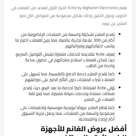
يُعتبر Xcite by Alghanim Electronics الخيار الأول للعديد من العملاء في
الكويت ودول الخليج، وذلك بفضل مجموعة من العوامل التي تميز
المتجر عن غيره:
يُقدم المتجر تشكيلة واسعة من المنتجات الإلكترونية من
أكثر من 300 علامة تجارية عالمية، مما يتيح للعملاء اختيار ما
يناسب احتياجاتهم وميزانياتهم.
يُعرف Xcite بتقديمه لخدمات متميزة تشمل التوصيل السريع،
حيث يُمكن للعملاء استلام منتجاتهم في غضون ساعة
واحدة من الطلب.
كما يُقدم المتجر خدمة الدفع بالتقسيط، مما يُسهل على
العملاء شراء المنتجات دون التأثير الكبير على ميزانيتهم.
يُولي Xcite اهتمامًا كبيرًا لخدمة ما بعد البيع، حيث يُقدم
ضمانات ممتدة وخدمات صيانة متميزة، مما يُعزز ثقة
العملاء في المتجر.
كما يُنظم المتجر عروضًا ترويجية موسمية وتخفيضات على
مجموعة واسعة من المنتجات، مما يجعل تجربة التسوق
أكثر إرضاءً واقتصادية.
أفضل عروض الغانم للأجهزة