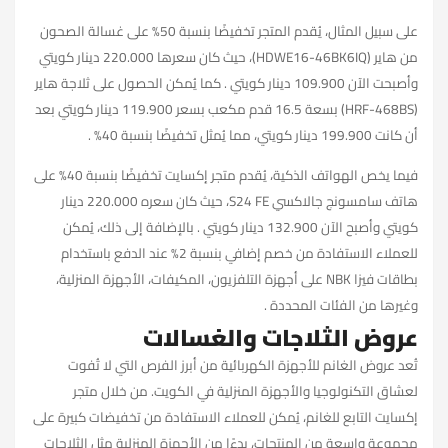
على سبيل المثال، يُقدم المتجر تخفيضًا بنسبة 50% على غسالة الصحون
من هاير (HDWE16-46BK6IQ)، حيث كان سعرها 220.000 دينار كويتي
وأصبحت الآن 109.900 دينار كويتي . كما يُمكن الحصول على ثلاجة هاير
(HRF-468BS) بسعة 16.5 قدم مكعب بسعر 119.900 دينار كويتي بعد
أن كانت 199.900 دينار كويتي، مما يُمثل تخفيضًا بنسبة 40% .
فيما يخص الهواتف الذكية، يُقدم متجر إكسايت تخفيضًا بنسبة 40% على
هاتف سامسونج جالاكسي S24 FE، حيث كان سعره 220.000 دينار
كويتي وأصبح الآن 132.900 دينار كويتي . بالإضافة إلى ذلك، يُمكن
للعملاء الاستفادة من خصم إضافي بنسبة 2% عند الدفع باستخدام
بطاقات فيزا NBK على أجهزة التلفزيون، المكيفات، الأجهزة المنزلية،
وغيرها من الفئات المحددة .
عروض الثلاجات والغسالات
تُعد عروض الغانم للأجهزة الكهربائية من أبرز الفرص التي لا تُفوت
لعشاق التكنولوجيا والأجهزة المنزلية في الكويت. من خلال متجر
إكسايت التابع للغانم، يُمكن للعملاء الاستفادة من تخفيضات كبيرة على
مجموعة واسعة من المنتجات، بدءًا من الأجهزة المنزلية مثل الثلاجات