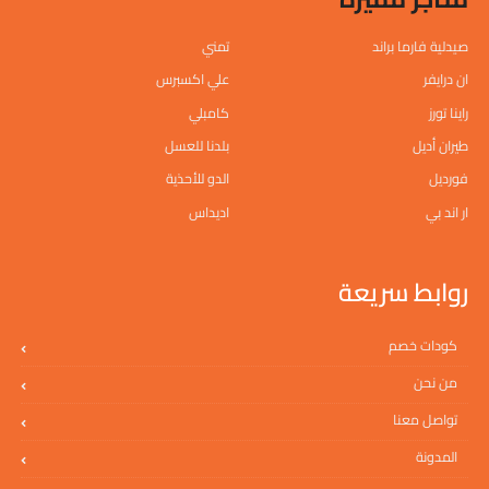
صيدلية فارما براند
تمني
ان درايفر
علي اكسبرس
راينا تورز
كامبلي
طيران أديل
بلدنا للعسل
فورديل
الدو للأحذية
ار اند بي
اديداس
روابط سريعة
كودات خصم
من نحن
تواصل معنا
المدونة