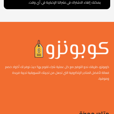
يمكنك إلغاء الاشتراك في نشراتنا الإخبارية في أي وقت.
كوبونزو، طريقك نحو التوفير مع كل عملية شراء تقوم بها! حيث نوفر لك أكواد خصم
فعالة لأفضل المتاجر الإلكترونية التي تجعل من تجربتك التسويقية تجربة فريدة
وموفرة.
متاجر مميزة