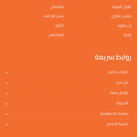
طيران العربية
جاشمنال
باريس غاليري
عسل ابو نايف
بن داوود
كارتلو
ويجو
جزيرة ياس
روابط سريعة
كودات خصم
من نحن
تواصل معنا
المدونة
سياسة الخصوصية
حاسبة الخصم