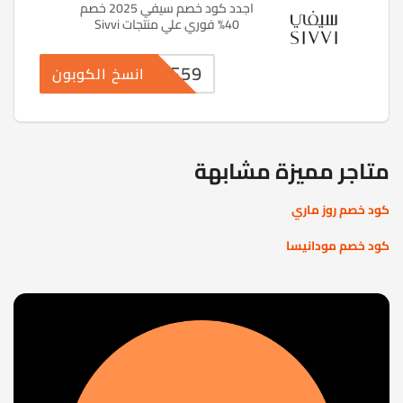
اجدد كود خصم سيفي 2025 خصم
40% فوري علي منتجات Sivvi
PF59
انسخ الكوبون
متاجر مميزة مشابهة
كود خصم روز ماري
كود خصم مودانيسا